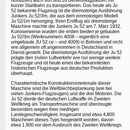
Notsitzen) auch von und zu Behelfsflugplätzen mit
kurzer Startbahn zu transportieren. Das heute als Ju
52 bekannte Flugzeug ist die dreimotorige Ausführung
Junkers Ju 52/3m, die aus dem einmotorigen Modell
Ju 52/1m hervorging. Ihren Erstflug als dreimotorige
Maschine machte die Junkers Ju 52 am 7. März 1932.
Kurioserweise wurden die ersten beiden je gebauten
Ju 52/3m (Werknummern 4008 – eigentlich eine
umgebaute JU 52 ce – und 4009) in Bolivien und nicht
wie allgemein oft angenommen in Deutschland in
Dienst gestellt. Die dreimotorige Ausführung der Ju 52
prägte den zivilen Luftverkehr wie nur wenige weitere
Flugzeuge und ist heute eines der bekanntesten
historischen Flugzeuge aus deutscher Produktion
überhaupt.
Charakteristische Konstruktionsmerkmale dieser
Maschine sind die Wellblechbeplankung (wie bei
vielen Junkers-Flugzeugen) und die drei Motoren. Die
Ju 52 diente der deutschen Luftwaffe im Zweiten
Weltkrieg als Transportmaschine und überzeugte
besonders wegen ihrer niedrigen
Landegeschwindigkeit. Insgesamt sind etwa 4.800
Maschinen dieses Typs hergestellt worden, davon
etwa 1.900 vor dem Ausbruch des Zweiten Weltkriegs.