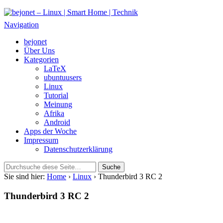
bejonet – Linux | Smart Home | Technik
Das Blog über Technik, Linux und Smart Home
Navigation
bejonet
Über Uns
Kategorien
LaTeX
ubuntuusers
Linux
Tutorial
Meinung
Afrika
Android
Apps der Woche
Impressum
Datenschutzerklärung
Sie sind hier:
Home
›
Linux
› Thunderbird 3 RC 2
Thunderbird 3 RC 2