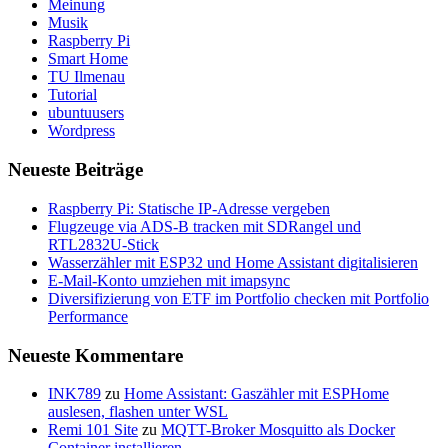
Meinung
Musik
Raspberry Pi
Smart Home
TU Ilmenau
Tutorial
ubuntuusers
Wordpress
Neueste Beiträge
Raspberry Pi: Statische IP-Adresse vergeben
Flugzeuge via ADS-B tracken mit SDRangel und
RTL2832U-Stick
Wasserzähler mit ESP32 und Home Assistant digitalisieren
E-Mail-Konto umziehen mit imapsync
Diversifizierung von ETF im Portfolio checken mit Portfolio
Performance
Neueste Kommentare
INK789
zu
Home Assistant: Gaszähler mit ESPHome
auslesen, flashen unter WSL
Remi 101 Site
zu
MQTT-Broker Mosquitto als Docker
Container installieren