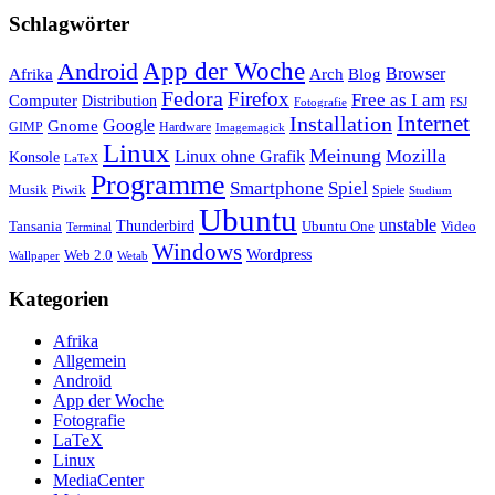
Schlagwörter
App der Woche
Android
Afrika
Arch
Browser
Blog
Fedora
Firefox
Free as I am
Computer
Distribution
FSJ
Fotografie
Installation
Internet
Google
Gnome
GIMP
Hardware
Imagemagick
Linux
Meinung
Mozilla
Linux ohne Grafik
Konsole
LaTeX
Programme
Smartphone
Spiel
Musik
Piwik
Spiele
Studium
Ubuntu
unstable
Tansania
Thunderbird
Ubuntu One
Video
Terminal
Windows
Web 2.0
Wordpress
Wetab
Wallpaper
Kategorien
Afrika
Allgemein
Android
App der Woche
Fotografie
LaTeX
Linux
MediaCenter