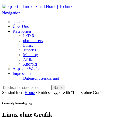
bejonet – Linux | Smart Home | Technik
Das Blog über Technik, Linux und Smart Home
Navigation
bejonet
Über Uns
Kategorien
LaTeX
ubuntuusers
Linux
Tutorial
Meinung
Afrika
Android
Apps der Woche
Impressum
Datenschutzerklärung
Sie sind hier:
Home
› Entries tagged with "Linux ohne Grafik"
Currently browsing tag
Linux ohne Grafik