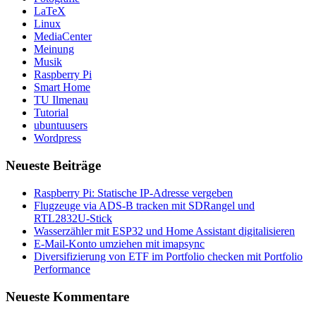
LaTeX
Linux
MediaCenter
Meinung
Musik
Raspberry Pi
Smart Home
TU Ilmenau
Tutorial
ubuntuusers
Wordpress
Neueste Beiträge
Raspberry Pi: Statische IP-Adresse vergeben
Flugzeuge via ADS-B tracken mit SDRangel und
RTL2832U-Stick
Wasserzähler mit ESP32 und Home Assistant digitalisieren
E-Mail-Konto umziehen mit imapsync
Diversifizierung von ETF im Portfolio checken mit Portfolio
Performance
Neueste Kommentare