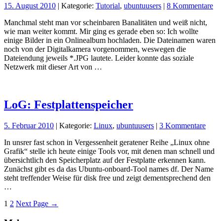
15. August 2010
| Kategorie:
Tutorial
,
ubuntuusers
|
8 Kommentare
Manchmal steht man vor scheinbaren Banalitäten und weiß nicht,
wie man weiter kommt. Mir ging es gerade eben so: Ich wollte
einige Bilder in ein Onlinealbum hochladen. Die Dateinamen waren
noch von der Digitalkamera vorgenommen, weswegen die
Dateiendung jeweils *.JPG lautete. Leider konnte das soziale
Netzwerk mit dieser Art von …
LoG: Festplattenspeicher
5. Februar 2010
| Kategorie:
Linux
,
ubuntuusers
|
3 Kommentare
In unsrer fast schon in Vergessenheit geratener Reihe „Linux ohne
Grafik“ stelle ich heute einige Tools vor, mit denen man schnell und
übersichtlich den Speicherplatz auf der Festplatte erkennen kann.
Zunächst gibt es da das Ubuntu-onboard-Tool names df. Der Name
steht treffender Weise für disk free und zeigt dementsprechend den
…
1
2
Next Page
→