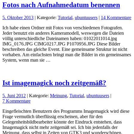
Fotos nach Aufnahmedatum benennen
5. Oktober 2013
| Kategorie:
Tutorial
,
ubuntuusers
|
14 Kommentare
Ich habe einen Ordner mit Fotos von verschiedenen Fotografen.
Jeder benutzt ein anderes Kameramodell, weswegen die Dateien
völlig unterschiedliche Dateinamen haben: 01022011014.jpg
IMG_0176.JPG CIMG0217.JPG P1070956.JPG Diese Bilder
beschreiben das gleiche Event. Eine gemeinsame Struktur ist nicht
vorhaben. Am einfachsten bringt man die Bilder in ein gemeinsames
System, wenn man sie …
Ist imagemagick noch zeitgemäß?
5. Juni 2012
| Kategorie:
Meinung
,
Tutorial
,
ubuntuusers
|
7 Kommentare
Eingefleischten Benutzern des Programms Imagemagick wird diese
Frage vermutlich überflüssig erscheinen, aber für den
Gelegenheitsbildbearbeiter könnte der Eindruck entstehen, dass
Imagemagick nicht mehr zeitgemäß sei. Ich bin jedenfalls der
Meinung, dass selbst in Zeiten von GTK3 und wunderschönen,