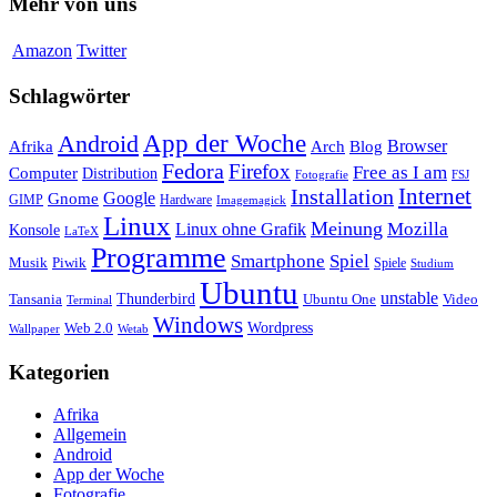
Mehr von uns
Amazon
Twitter
Schlagwörter
App der Woche
Android
Afrika
Arch
Browser
Blog
Fedora
Firefox
Free as I am
Computer
Distribution
FSJ
Fotografie
Installation
Internet
Google
Gnome
GIMP
Hardware
Imagemagick
Linux
Meinung
Mozilla
Linux ohne Grafik
Konsole
LaTeX
Programme
Smartphone
Spiel
Musik
Piwik
Spiele
Studium
Ubuntu
unstable
Tansania
Thunderbird
Ubuntu One
Video
Terminal
Windows
Web 2.0
Wordpress
Wetab
Wallpaper
Kategorien
Afrika
Allgemein
Android
App der Woche
Fotografie