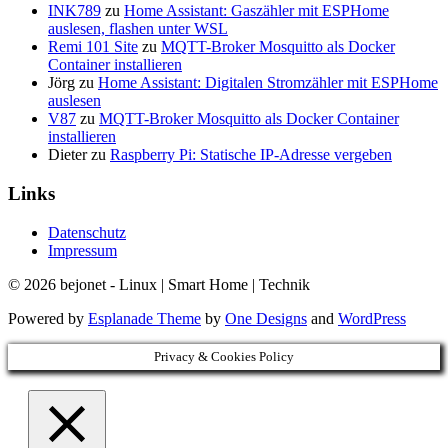
INK789
zu
Home Assistant: Gaszähler mit ESPHome
auslesen, flashen unter WSL
Remi 101 Site
zu
MQTT-Broker Mosquitto als Docker
Container installieren
Jörg
zu
Home Assistant: Digitalen Stromzähler mit ESPHome
auslesen
V87
zu
MQTT-Broker Mosquitto als Docker Container
installieren
Dieter
zu
Raspberry Pi: Statische IP-Adresse vergeben
Links
Datenschutz
Impressum
© 2026 bejonet - Linux | Smart Home | Technik
Powered by
Esplanade Theme
by
One Designs
and
WordPress
Privacy & Cookies Policy