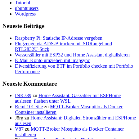
Tutorial
ubuntuusers
Wordpress
Neueste Beiträge
Raspberry Pi: Statische IP-Adresse vergeben
Flugzeuge via ADS-B tracken mit SDRangel und
RTL2832U-Stick
Wasserzähler mit ESP32 und Home Assistant digitalisieren
E-Mail-Konto umziehen mit imapsync
Diversifizierung von ETF im Portfolio checken mit Portfolio
Performance
Neueste Kommentare
INK789
zu
Home Assistant: Gaszähler mit ESPHome
auslesen, flashen unter WSL
Remi 101 Site
zu
MQTT-Broker Mosquitto als Docker
Container installieren
Jörg
zu
Home Assistant: Digitalen Stromzähler mit ESPHome
auslesen
V87
zu
MQTT-Broker Mosquitto als Docker Container
installieren