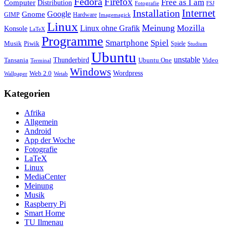
Fedora
Firefox
Free as I am
Computer
Distribution
FSJ
Fotografie
Installation
Internet
Google
Gnome
GIMP
Hardware
Imagemagick
Linux
Meinung
Mozilla
Linux ohne Grafik
Konsole
LaTeX
Programme
Smartphone
Spiel
Musik
Piwik
Spiele
Studium
Ubuntu
unstable
Tansania
Thunderbird
Ubuntu One
Video
Terminal
Windows
Web 2.0
Wordpress
Wetab
Wallpaper
Kategorien
Afrika
Allgemein
Android
App der Woche
Fotografie
LaTeX
Linux
MediaCenter
Meinung
Musik
Raspberry Pi
Smart Home
TU Ilmenau