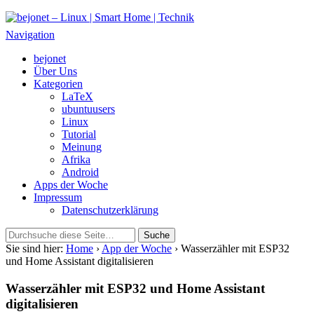
bejonet – Linux | Smart Home | Technik
Das Blog über Technik, Linux und Smart Home
Navigation
bejonet
Über Uns
Kategorien
LaTeX
ubuntuusers
Linux
Tutorial
Meinung
Afrika
Android
Apps der Woche
Impressum
Datenschutzerklärung
Sie sind hier:
Home
›
App der Woche
› Wasserzähler mit ESP32
und Home Assistant digitalisieren
Wasserzähler mit ESP32 und Home Assistant
digitalisieren