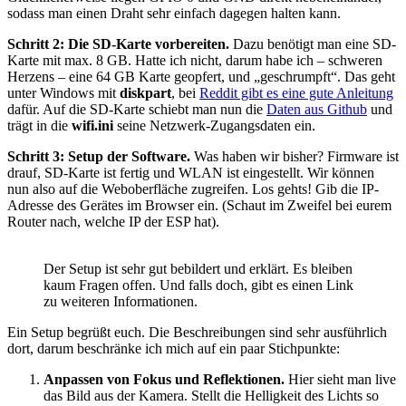
sodass man einen Draht sehr einfach dagegen halten kann.
Schritt 2: Die SD-Karte vorbereiten.
Dazu benötigt man eine SD-
Karte mit max. 8 GB. Hatte ich nicht, darum habe ich – schweren
Herzens – eine 64 GB Karte geopfert, und „geschrumpft“. Das geht
unter Windows mit
diskpart
, bei
Reddit gibt es eine gute Anleitung
dafür. Auf die SD-Karte schiebt man nun die
Daten aus Github
und
trägt in die
wifi.ini
seine Netzwerk-Zugangsdaten ein.
Schritt 3: Setup der Software.
Was haben wir bisher? Firmware ist
drauf, SD-Karte ist fertig und WLAN ist eingestellt. Wir können
nun also auf die Weboberfläche zugreifen. Los gehts! Gib die IP-
Adresse des Gerätes im Browser ein. (Schaut im Zweifel bei eurem
Router nach, welche IP der ESP hat).
Der Setup ist sehr gut bebildert und erklärt. Es bleiben
kaum Fragen offen. Und falls doch, gibt es einen Link
zu weiteren Informationen.
Ein Setup begrüßt euch. Die Beschreibungen sind sehr ausführlich
dort, darum beschränke ich mich auf ein paar Stichpunkte:
Anpassen von Fokus und Reflektionen.
Hier sieht man live
das Bild aus der Kamera. Stellt die Helligkeit des Lichts so