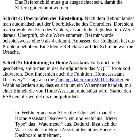
Das Referenzbild muss gut ausgerichtet sein, damit die
Ziffern gut erkannt werden.
Schritt 4: Überprüfen der Einstellung.
Nach dem Reboot landet
man automatisch auf der Überblickseite des Controllers. Dort sieht
man sowohl ein Foto des Zählers, als auch die digitalisierten Werte
daraus. Überprüft, ob die Werte stimmen. Bei mir wurde
beispielsweise eine 9 als 4 erkannt. Anpassen der Helligkeit hat das
Problem behoben. Eine kleine Reflektion auf der Schreibe war die
Ursache.
Schritt 5: Einbindung in Home Assistant.
Falls noch nicht
geschehen, sollte man in der Konfiguration das MQTT-Protokoll
aktivieren. Dort findet sich auch die Funktion „Homeassistant
Discovery“. Tragt also die
Zugangsdaten zum MQTT-Broker
ein.
Wählt außerdem aus, dass es sich um ein Watermeter handelt, mit
einer Einheit die von Home Assistant unterstützt wird. Startet den
ESP neu, ihr werdet dazu aufgefordert.
Im Webinterface von AI on the Edge stellt man die
Home Assistant Discovery ein und wählt als „Meter
Type“ das „Watermeter“ aus. Dadurch lässt sich der
Wasserzähler im Home Assistant leicht ins Energie-
Dashboard aufnehmen.