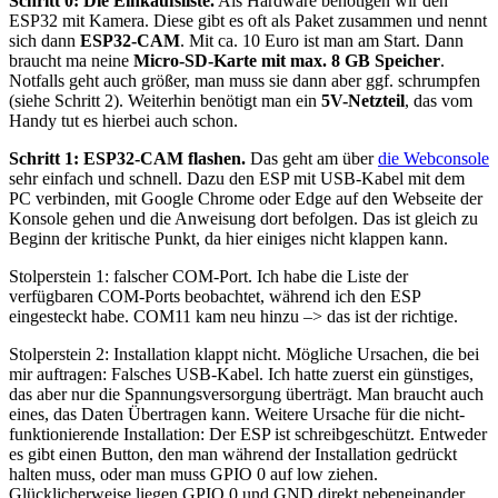
Schritt 0: Die Einkaufsliste.
Als Hardware benötigen wir den
ESP32 mit Kamera. Diese gibt es oft als Paket zusammen und nennt
sich dann
ESP32-CAM
. Mit ca. 10 Euro ist man am Start. Dann
braucht ma neine
Micro-SD-Karte mit max. 8 GB Speicher
.
Notfalls geht auch größer, man muss sie dann aber ggf. schrumpfen
(siehe Schritt 2). Weiterhin benötigt man ein
5V-Netzteil
, das vom
Handy tut es hierbei auch schon.
Schritt 1: ESP32-CAM flashen.
Das geht am über
die Webconsole
sehr einfach und schnell. Dazu den ESP mit USB-Kabel mit dem
PC verbinden, mit Google Chrome oder Edge auf den Webseite der
Konsole gehen und die Anweisung dort befolgen. Das ist gleich zu
Beginn der kritische Punkt, da hier einiges nicht klappen kann.
Stolperstein 1: falscher COM-Port. Ich habe die Liste der
verfügbaren COM-Ports beobachtet, während ich den ESP
eingesteckt habe. COM11 kam neu hinzu –> das ist der richtige.
Stolperstein 2: Installation klappt nicht. Mögliche Ursachen, die bei
mir auftragen: Falsches USB-Kabel. Ich hatte zuerst ein günstiges,
das aber nur die Spannungsversorgung überträgt. Man braucht auch
eines, das Daten Übertragen kann. Weitere Ursache für die nicht-
funktionierende Installation: Der ESP ist schreibgeschützt. Entweder
es gibt einen Button, den man während der Installation gedrückt
halten muss, oder man muss GPIO 0 auf low ziehen.
Glücklicherweise liegen GPIO 0 und GND direkt nebeneinander,