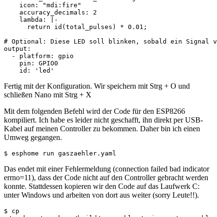
    icon: "mdi:fire"

    accuracy_decimals: 2

    lambda: |-

      return id(total_pulses) * 0.01;

# Optional: Diese LED soll blinken, sobald ein Signal v
output:

  - platform: gpio

    pin: GPIO0

    id: 'led'
Fertig mit der Konfiguration. Wir speichern mit Strg + O und
schließen Nano mit Strg + X
Mit dem folgenden Befehl wird der Code für den ESP8266
kompiliert. Ich habe es leider nicht geschafft, ihn direkt per USB-
Kabel auf meinen Controller zu bekommen. Daher bin ich einen
Umweg gegangen.
$ esphome run gaszaehler.yaml
Das endet mit einer Fehlermeldung (connection failed bad indicator
errno=11), dass der Code nicht auf den Controller gebracht werden
konnte. Stattdessen kopieren wir den Code auf das Laufwerk C:
unter Windows und arbeiten von dort aus weiter (sorry Leute!!).
$ cp 