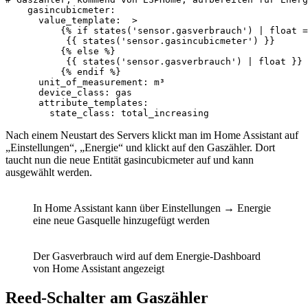
    gasincubicmeter:

      value_template:  >

          {% if states('sensor.gasverbrauch') | float =
           {{ states('sensor.gasincubicmeter') }}

          {% else %}

           {{ states('sensor.gasverbrauch') | float }}

          {% endif %}

      unit_of_measurement: m³

      device_class: gas

      attribute_templates:

        state_class: total_increasing
Nach einem Neustart des Servers klickt man im Home Assistant auf
„Einstellungen“, „Energie“ und klickt auf den Gaszähler. Dort
taucht nun die neue Entität gasincubicmeter auf und kann
ausgewählt werden.
In Home Assistant kann über Einstellungen → Energie
eine neue Gasquelle hinzugefügt werden
Der Gasverbrauch wird auf dem Energie-Dashboard
von Home Assistant angezeigt
Reed-Schalter am Gaszähler