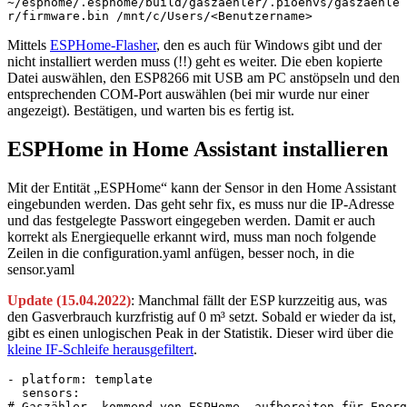
~/esphome/.esphome/build/gaszaehler/.pioenvs/gaszaehle
r/firmware.bin /mnt/c/Users/<Benutzername>
Mittels
ESPHome-Flasher
, den es auch für Windows gibt und der
nicht installiert werden muss (!!) geht es weiter. Die eben kopierte
Datei auswählen, den ESP8266 mit USB am PC anstöpseln und den
entsprechenden COM-Port auswählen (bei mir wurde nur einer
angezeigt). Bestätigen, und warten bis es fertig ist.
ESPHome in Home Assistant installieren
Mit der Entität „ESPHome“ kann der Sensor in den Home Assistant
eingebunden werden. Das geht sehr fix, es muss nur die IP-Adresse
und das festgelegte Passwort eingegeben werden. Damit er auch
korrekt als Energiequelle erkannt wird, muss man noch folgende
Zeilen in die configuration.yaml anfügen, besser noch, in die
sensor.yaml
Update (15.04.2022)
: Manchmal fällt der ESP kurzzeitig aus, was
den Gasverbrauch kurzfristig auf 0 m³ setzt. Sobald er wieder da ist,
gibt es einen unlogischen Peak in der Statistik. Dieser wird über die
kleine IF-Schleife herausgefiltert
.
- platform: template

  sensors:

# Gaszähler, kommend von ESPHome, aufbereiten für Energ