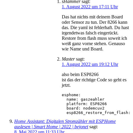
sHammer
sagt:
1. August 2022 um 17:11 Uhr
Das hat nichts mit deinem Board
oder Sensor zu tun. Der 8266 kann
das. Die yaml ist fehlerhaft. Du hast
irgendetwas falsch eingerückt.
Restore from flash muss soweit ich
weiß ganz vorne stehen. Genauso
wie Name und Board.
Master
sagt:
1. August 2022 um 19:12 Uhr
also beim ESP8266
ist das der richtige Code so geht es
jetzt.
esphome:

  name: gaszeahler

  platform: ESP8266

  board: nodemcuv2

  esp8266_restore_from_flash: 
Home Assistant: Digitalen Stromzähler mit ESPHome
auslesen | Smart Home | 2022 | bejonet
sagt:
8. Mai 2022 um 11:33 Uhr