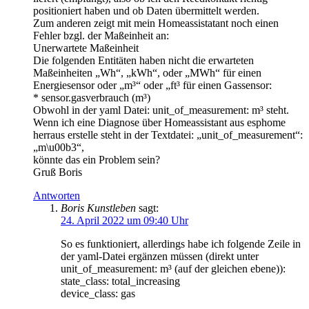
positioniert haben und ob Daten übermittelt werden.
Zum anderen zeigt mit mein Homeassistatant noch einen
Fehler bzgl. der Maßeinheit an:
Unerwartete Maßeinheit
Die folgenden Entitäten haben nicht die erwarteten
Maßeinheiten „Wh“, „kWh“, oder „MWh“ für einen
Energiesensor oder „m³“ oder „ft³ für einen Gassensor:
* sensor.gasverbrauch (m³)
Obwohl in der yaml Datei: unit_of_measurement: m³ steht.
Wenn ich eine Diagnose über Homeassistant aus esphome
herraus erstelle steht in der Textdatei: „unit_of_measurement“:
„m\u00b3“,
könnte das ein Problem sein?
Gruß Boris
Antworten
Boris Kunstleben
sagt:
24. April 2022 um 09:40 Uhr
So es funktioniert, allerdings habe ich folgende Zeile in
der yaml-Datei ergänzen müssen (direkt unter
unit_of_measurement: m³ (auf der gleichen ebene)):
state_class: total_increasing
device_class: gas