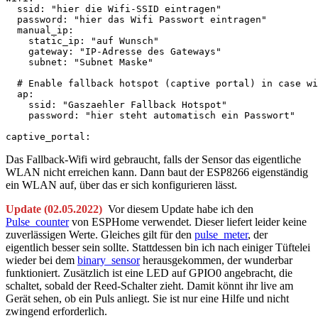
  ssid: "hier die Wifi-SSID eintragen"

  password: "hier das Wifi Passwort eintragen"

  manual_ip:

    static_ip: "auf Wunsch"

    gateway: "IP-Adresse des Gateways"

    subnet: "Subnet Maske"

  # Enable fallback hotspot (captive portal) in case wi
  ap:

    ssid: "Gaszaehler Fallback Hotspot"

    password: "hier steht automatisch ein Passwort"

captive_portal:
Das Fallback-Wifi wird gebraucht, falls der Sensor das eigentliche
WLAN nicht erreichen kann. Dann baut der ESP8266 eigenständig
ein WLAN auf, über das er sich konfigurieren lässt.
Update (02.05.2022)
Vor diesem Update habe ich den
Pulse_counter
von ESPHome verwendet. Dieser liefert leider keine
zuverlässigen Werte. Gleiches gilt für den
pulse_meter
, der
eigentlich besser sein sollte. Stattdessen bin ich nach einiger Tüftelei
wieder bei dem
binary_sensor
herausgekommen, der wunderbar
funktioniert. Zusätzlich ist eine LED auf GPIO0 angebracht, die
schaltet, sobald der Reed-Schalter zieht. Damit könnt ihr live am
Gerät sehen, ob ein Puls anliegt. Sie ist nur eine Hilfe und nicht
zwingend erforderlich.