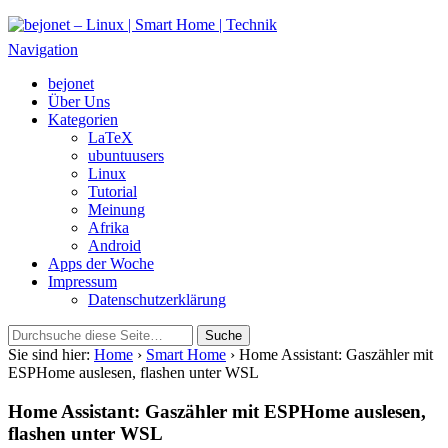
bejonet – Linux | Smart Home | Technik
Das Blog über Technik, Linux und Smart Home
Navigation
bejonet
Über Uns
Kategorien
LaTeX
ubuntuusers
Linux
Tutorial
Meinung
Afrika
Android
Apps der Woche
Impressum
Datenschutzerklärung
Sie sind hier:
Home
›
Smart Home
› Home Assistant: Gaszähler mit
ESPHome auslesen, flashen unter WSL
Home Assistant: Gaszähler mit ESPHome auslesen,
flashen unter WSL