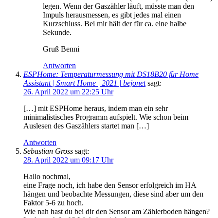
legen. Wenn der Gaszähler läuft, müsste man den
Impuls herausmessen, es gibt jedes mal einen
Kurzschluss. Bei mir hält der für ca. eine halbe
Sekunde.
Gruß Benni
Antworten
ESPHome: Temperaturmessung mit DS18B20 für Home
Assistant | Smart Home | 2021 | bejonet
sagt:
26. April 2022 um 22:25 Uhr
[…] mit ESPHome heraus, indem man ein sehr
minimalistisches Programm aufspielt. Wie schon beim
Auslesen des Gaszählers startet man […]
Antworten
Sebastian Gross
sagt:
28. April 2022 um 09:17 Uhr
Hallo nochmal,
eine Frage noch, ich habe den Sensor erfolgreich im HA
hängen und beobachte Messungen, diese sind aber um den
Faktor 5-6 zu hoch.
Wie nah hast du bei dir den Sensor am Zählerboden hängen?