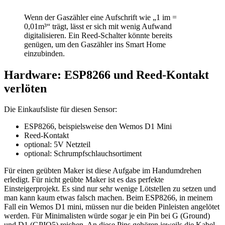
Wenn der Gaszähler eine Aufschrift wie „1 im =
0,01m³“ trägt, lässt er sich mit wenig Aufwand
digitalisieren. Ein Reed-Schalter könnte bereits
genügen, um den Gaszähler ins Smart Home
einzubinden.
Hardware: ESP8266 und Reed-Kontakt
verlöten
Die Einkaufsliste für diesen Sensor:
ESP8266, beispielsweise den Wemos D1 Mini
Reed-Kontakt
optional: 5V Netzteil
optional: Schrumpfschlauchsortiment
Für einen geübten Maker ist diese Aufgabe im Handumdrehen
erledigt. Für nicht geübte Maker ist es das perfekte
Einsteigerprojekt. Es sind nur sehr wenige Lötstellen zu setzen und
man kann kaum etwas falsch machen. Beim ESP8266, in meinem
Fall ein Wemos D1 mini, müssen nur die beiden Pinleisten angelötet
werden. Für Minimalisten würde sogar je ein Pin bei G (Ground)
und D1 (GPIO5) reichen. An diese Pins gehören jeweils die Kabel,