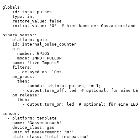
globals:

  - id: total_pulses

    type: int

    restore_value: false

    initial_value: '0'  # hier kann der Gaszählerstand 
binary_sensor:

  - platform: gpio

    id: internal_pulse_counter

    pin:

      number: GPIO5

      mode: INPUT_PULLUP

    name: "Live-Impuls"

    filters:

      - delayed_on: 10ms

    on_press:

      then:

        - lambda: id(total_pulses) += 1;

        - output.turn_off: led  # optional: für eine LE
    on_release:

      then:

        - output.turn_on: led  # optional: für eine LED
sensor:

  - platform: template

    name: "Gasverbrauch"

    device_class: gas

    unit_of_measurement: "m³"

    state_class: "total_increasing"
