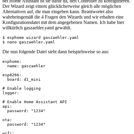
bei Home Assistant ist sie dafür da, den Controller zu konfigurieren.
Der Wizard zeigt einem glücklicherweise gleich alle möglichen
Alternativen auf, die man eingeben kann. Beantwortet also
wahrheitsgemäß die 4 Fragen den Wizards und wir erhalten eine
Konfigurationsdatei mit dem angegebenen Namen. Ich habe hier
willkürlich gaszaehler.yaml gewählt.
$ esphome wizard gaszaehler.yaml

$ nano gaszaehler.yaml
Die nun folgende Datei sieht dann beispielsweise so aus:
esphome:

  name: gaszaehler

esp8266:

  board: d1_mini

# Enable logging

logger:

# Enable Home Assistant API

api:

  password: "1234"

ota:

  password: "1234"

wifi:
