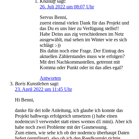
Knallaff
sagt:
26. Juli 2022 um 08:07 Uhr
Servus Benni,
zuerst einmal vielen Dank für das Projekt und
das Du es uns hier zu Verfügung stellst!!
Habe Deins aus zig verschiedenen im Netz
ausgewählt, mal sehen im Winter wie es sich
schlägt :-))
Bis dahin noch eine Frage. Der Eintrag des
aktuellen Zählerstandes muss wie erfolgen?
Mit drei Nachkommastellen, getrennt mit
Komma oder Punkt oder ist das alles egal?
Antworten
Boris Kunstleben
sagt:
23. April 2022 um 11:45 Uhr
Hi Benni,
danke für dei tolle Anleitung, ich glaube ich konnte das
Projekt halbwegs erfolgreich umsetzen () habe einen
nodemcuv3 verwendet statt eines wemos d1 mini). Aber ich
habe noch zwei Probleme mit der Gasmessung.
Zum einen, wie sehe ich ob der nodemcu überhaupt Daten
liefert (empfängt), also ob ich den Reedkontakt richtig