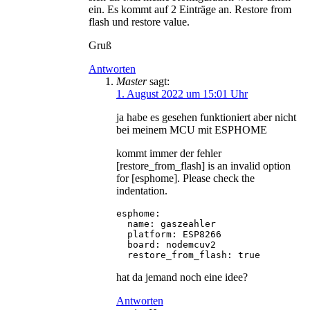
ein. Es kommt auf 2 Einträge an. Restore from
flash und restore value.
Gruß
Antworten
Master
sagt:
1. August 2022 um 15:01 Uhr
ja habe es gesehen funktioniert aber nicht
bei meinem MCU mit ESPHOME
kommt immer der fehler
[restore_from_flash] is an invalid option
for [esphome]. Please check the
indentation.
esphome:

  name: gaszeahler

  platform: ESP8266

  board: nodemcuv2

  restore_from_flash: true
hat da jemand noch eine idee?
Antworten