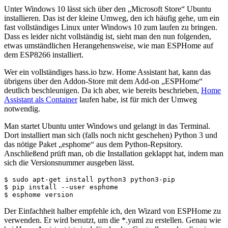
Unter Windows 10 lässt sich über den „Microsoft Store“ Ubuntu
installieren. Das ist der kleine Umweg, den ich häufig gehe, um ein
fast vollständiges Linux unter Windows 10 zum laufen zu bringen.
Dass es leider nicht vollständig ist, sieht man den nun folgenden,
etwas umständlichen Herangehensweise, wie man ESPHome auf
dem ESP8266 installiert.
Wer ein vollständiges hass.io bzw. Home Assistant hat, kann das
übrigens über den Addon-Store mit dem Add-on „ESPHome“
deutlich beschleunigen. Da ich aber, wie bereits beschrieben,
Home
Assistant als Container
laufen habe, ist für mich der Umweg
notwendig.
Man startet Ubuntu unter Windows und gelangt in das Terminal.
Dort installiert man sich (falls noch nicht geschehen) Python 3 und
das nötige Paket „esphome“ aus dem Python-Repsitory.
Anschließend prüft man, ob die Installation geklappt hat, indem man
sich die Versionsnummer ausgeben lässt.
$ sudo apt-get install python3 python3-pip

$ pip install --user esphome

$ esphome version 
Der Einfachheit halber empfehle ich, den Wizard von ESPHome zu
verwenden. Er wird benutzt, um die *.yaml zu erstellen. Genau wie