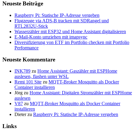
Neueste Beiträge
Raspberry Pi: Statische IP-Adresse vergeben
Flugzeuge via ADS-B tracken mit SDRangel und
RTL2832U-Stick
Wasserzähler mit ESP32 und Home Assistant digitalisieren
E-Mail-Konto umziehen mit imapsync
Diversifizierung von ETF im Portfolio checken mit Portfolio
Performance
Neueste Kommentare
INK789
zu
Home Assistant: Gaszähler mit ESPHome
auslesen, flashen unter WSL
Remi 101 Site
zu
MQTT-Broker Mosquitto als Docker
Container installieren
Jörg
zu
Home Assistant: Digitalen Stromzähler mit ESPHome
auslesen
V87
zu
MQTT-Broker Mosquitto als Docker Container
installieren
Dieter
zu
Raspberry Pi: Statische IP-Adresse vergeben
Links