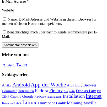
E-Mail-Adresse
*
Website
Name, E-Mail-Adresse und Website in diesem Browser für
meinen nächsten Kommentar speichern.
Benachrichtige mich über nachfolgende Kommentare per E-
Mail.
Mehr von uns
Amazon
Twitter
Schlagwörter
App der Woche
Android
Afrika
Arch
Browser
Blog
Fedora
Firefox
Free as I am
Computer
Distribution
FSJ
Fotografie
Installation
Internet
Google
Gnome
GIMP
Hardware
Imagemagick
Linux
Meinung
Mozilla
Linux ohne Grafik
Konsole
LaTeX