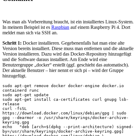
Was man als Vorbereitung braucht, ist ein installiertes Linux-System.
In meinem Beispiel ist es
Raspbian
auf einem Raspberry Pi 4. Dort
meldet man sich via SSH an.
Schritt 1:
Docker installieren. Gegebenenfalls hat man eine alte
Version bereits installiert. Diese muss man entfernen und die aktuelle
Version installieren. Dazu wird das Docker-Repository hinzugefügt
und die Software daraus installiert. Am Ende wird eine
Benutzergruppe „docker“ erstellt (ggf. geschieht das automatisch).
Der aktuelle Benutzer – hier nennt er sich pi – wird der Gruppe
hinzugefügt.
sudo apt-get remove docker docker-engine docker.io 
containerd runc

sudo apt-get update

sudo apt-get install ca-certificates curl gnupg lsb-
release

curl -fsSL 
https://download.docker.com/linux/debian/gpg | sudo 
gpg --dearmor -o /usr/share/keyrings/docker-archive-
keyring.gpg

echo   "deb [arch=$(dpkg --print-architecture) signed-
by=/usr/share/keyrings/docker-archive-keyring.gpg] 
https://download.docker.com/linux/debian \
