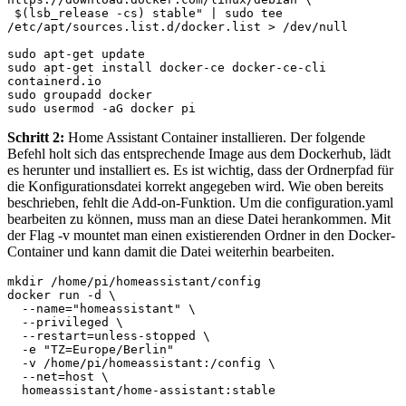
 $(lsb_release -cs) stable" | sudo tee 
/etc/apt/sources.list.d/docker.list > /dev/null

sudo apt-get update

sudo apt-get install docker-ce docker-ce-cli 
containerd.io

sudo groupadd docker

sudo usermod -aG docker pi
Schritt 2:
Home Assistant Container installieren. Der folgende
Befehl holt sich das entsprechende Image aus dem Dockerhub, lädt
es herunter und installiert es. Es ist wichtig, dass der Ordnerpfad für
die Konfigurationsdatei korrekt angegeben wird. Wie oben bereits
beschrieben, fehlt die Add-on-Funktion. Um die configuration.yaml
bearbeiten zu können, muss man an diese Datei herankommen. Mit
der Flag -v mountet man einen existierenden Ordner in den Docker-
Container und kann damit die Datei weiterhin bearbeiten.
mkdir /home/pi/homeassistant/config

docker run -d \

  --name="homeassistant" \

  --privileged \

  --restart=unless-stopped \

  -e "TZ=Europe/Berlin"

  -v /home/pi/homeassistant:/config \

  --net=host \

  homeassistant/home-assistant:stable