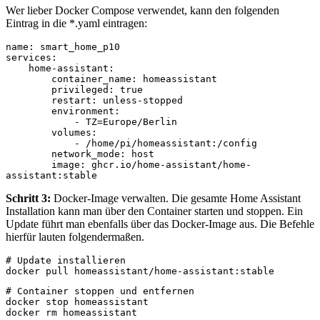
Wer lieber Docker Compose verwendet, kann den folgenden
Eintrag in die *.yaml eintragen:
name: smart_home_p10

services:

    home-assistant:

        container_name: homeassistant

        privileged: true

        restart: unless-stopped

        environment:

            - TZ=Europe/Berlin

        volumes:

            - /home/pi/homeassistant:/config

        network_mode: host

        image: ghcr.io/home-assistant/home-
assistant:stable
Schritt 3:
Docker-Image verwalten. Die gesamte Home Assistant
Installation kann man über den Container starten und stoppen. Ein
Update führt man ebenfalls über das Docker-Image aus. Die Befehle
hierfür lauten folgendermaßen.
# Update installieren

docker pull homeassistant/home-assistant:stable
# Container stoppen und entfernen

docker stop homeassistant

docker rm homeassistant