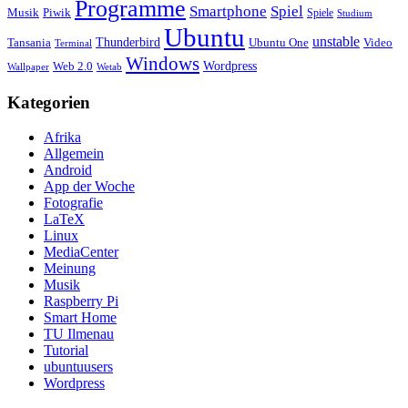
Programme
Smartphone
Spiel
Musik
Piwik
Spiele
Studium
Ubuntu
unstable
Tansania
Thunderbird
Ubuntu One
Video
Terminal
Windows
Web 2.0
Wordpress
Wetab
Wallpaper
Kategorien
Afrika
Allgemein
Android
App der Woche
Fotografie
LaTeX
Linux
MediaCenter
Meinung
Musik
Raspberry Pi
Smart Home
TU Ilmenau
Tutorial
ubuntuusers
Wordpress