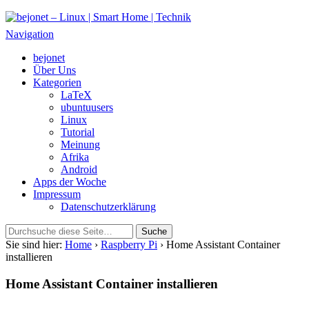
bejonet – Linux | Smart Home | Technik
Das Blog über Technik, Linux und Smart Home
Navigation
bejonet
Über Uns
Kategorien
LaTeX
ubuntuusers
Linux
Tutorial
Meinung
Afrika
Android
Apps der Woche
Impressum
Datenschutzerklärung
Sie sind hier:
Home
›
Raspberry Pi
› Home Assistant Container
installieren
Home Assistant Container installieren