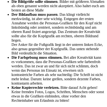
Die Bildgröße sollte stimmen
. Bilder mit größeren Abmaßen
als oben genannt werden nicht akzeptiert. Also haltet euch am
besten an diese Maße
Der Bildaufbau muss passen
. Das klingt vielleicht
merkwürdig, ist aber sehr wichtig. Entgegen der ersten
Annahme werden die Personas-Grafiken für den Kopf nicht
linksbündig oder zentriert, sondern rechtsbündig und am
oberen Rand fixiert angezeigt. Das Zentrum der Kreativität
sollte also für die Kopfgrafik am rechten, oberen Bildrand
liegen.
Der Anker für die Fußgrafik liegt in der unteren linken Ecke,
also genau gegenüber der Kopfgrafik. Das unten stehende
Bild verdeutlicht die Situation.
Die Farbgebung muss stimmen.
Bei aller Kreativität kann
es vorkommen, dass die Personas-Grafiken sehr farbenfroh
werden. Das ist zwar an und für sich nicht schlimm, doch
wenn das Personas im Einsatz ist, erweisen sich
kontrastreiche Farben als sehr nachteilig: Die Schrift ist nicht
mehr lesbar. Darum: keine grellen, sondern dezente Farben,
kontrastarm arbeiten.
Keine Kopierrechte verletzen.
Bitte darauf Acht geben!
Keine fremden Fotos, Logos, Schriften, Menschen oder sonst
etwas in die Grafiken einbinden, ohne vorher den
Rechteinhaber um Erlaubnis zu bitten!