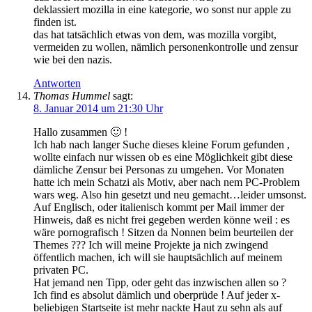
deklassiert mozilla in eine kategorie, wo sonst nur apple zu
finden ist.
das hat tatsächlich etwas von dem, was mozilla vorgibt,
vermeiden zu wollen, nämlich personenkontrolle und zensur
wie bei den nazis.
Antworten
Thomas Hummel
sagt:
8. Januar 2014 um 21:30 Uhr
Hallo zusammen 🙂 !
Ich hab nach langer Suche dieses kleine Forum gefunden ,
wollte einfach nur wissen ob es eine Möglichkeit gibt diese
dämliche Zensur bei Personas zu umgehen. Vor Monaten
hatte ich mein Schatzi als Motiv, aber nach nem PC-Problem
wars weg. Also hin gesetzt und neu gemacht…leider umsonst.
Auf Englisch, oder italienisch kommt per Mail immer der
Hinweis, daß es nicht frei gegeben werden könne weil : es
wäre pornografisch ! Sitzen da Nonnen beim beurteilen der
Themes ??? Ich will meine Projekte ja nich zwingend
öffentlich machen, ich will sie hauptsächlich auf meinem
privaten PC.
Hat jemand nen Tipp, oder geht das inzwischen allen so ?
Ich find es absolut dämlich und oberprüde ! Auf jeder x-
beliebigen Startseite ist mehr nackte Haut zu sehn als auf