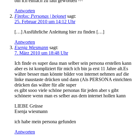
bin ich einfach zu faul geworden ^^
Antworten
Firefox: Personas | bejonet
sagt:
25. Februar 2010 um 14:12 Uhr
[…] Ausführliche Anleitung hier zu finden […]
Antworten
Esenja Wiesmann
sagt:
7. März 2010 um 18:48 Uhr
Ich finde es super dasa man selber sein persona erstellen kann
aber es ist kompliziert für mich ich bin ja erst 11 Jahre alt.Es
währe besser man könnte bilder von internet nehmen auf die
linke maustaste drücken und dann (Als PERSONA einrichten
drücken das währe für alle super
es gibt sooo viele schöne personas für jeden aber s gibt
schönere wenn man es selber aus dem internet hollen kann
LIEBE Grüsse
Esenja wiesmann
ich habe mein persona gefunden
Antworten