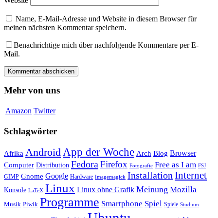
Website
Name, E-Mail-Adresse und Website in diesem Browser für
meinen nächsten Kommentar speichern.
Benachrichtige mich über nachfolgende Kommentare per E-
Mail.
Mehr von uns
Amazon
Twitter
Schlagwörter
App der Woche
Android
Afrika
Arch
Browser
Blog
Fedora
Firefox
Free as I am
Computer
Distribution
FSJ
Fotografie
Installation
Internet
Google
Gnome
GIMP
Hardware
Imagemagick
Linux
Meinung
Mozilla
Linux ohne Grafik
Konsole
LaTeX
Programme
Smartphone
Spiel
Musik
Piwik
Spiele
Studium
Ubuntu