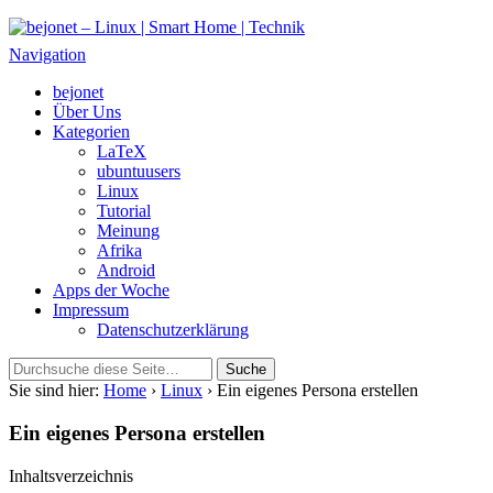
bejonet – Linux | Smart Home | Technik
Das Blog über Technik, Linux und Smart Home
Navigation
bejonet
Über Uns
Kategorien
LaTeX
ubuntuusers
Linux
Tutorial
Meinung
Afrika
Android
Apps der Woche
Impressum
Datenschutzerklärung
Sie sind hier:
Home
›
Linux
› Ein eigenes Persona erstellen
Ein eigenes Persona erstellen
Inhaltsverzeichnis