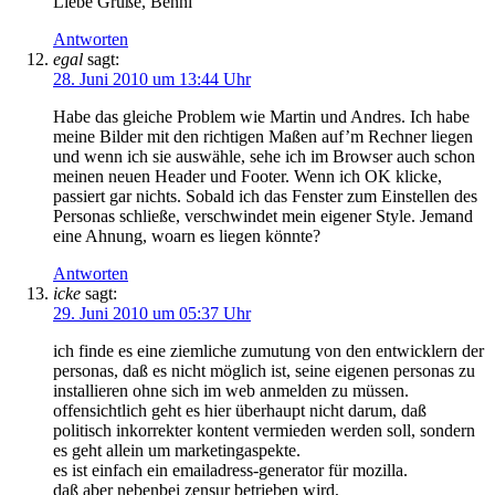
Liebe Grüße, Benni
Antworten
egal
sagt:
28. Juni 2010 um 13:44 Uhr
Habe das gleiche Problem wie Martin und Andres. Ich habe
meine Bilder mit den richtigen Maßen auf’m Rechner liegen
und wenn ich sie auswähle, sehe ich im Browser auch schon
meinen neuen Header und Footer. Wenn ich OK klicke,
passiert gar nichts. Sobald ich das Fenster zum Einstellen des
Personas schließe, verschwindet mein eigener Style. Jemand
eine Ahnung, woarn es liegen könnte?
Antworten
icke
sagt:
29. Juni 2010 um 05:37 Uhr
ich finde es eine ziemliche zumutung von den entwicklern der
personas, daß es nicht möglich ist, seine eigenen personas zu
installieren ohne sich im web anmelden zu müssen.
offensichtlich geht es hier überhaupt nicht darum, daß
politisch inkorrekter kontent vermieden werden soll, sondern
es geht allein um marketingaspekte.
es ist einfach ein emailadress-generator für mozilla.
daß aber nebenbei zensur betrieben wird,