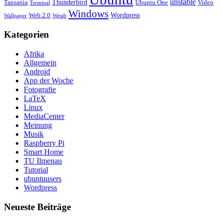
unstable
Tansania
Thunderbird
Ubuntu One
Video
Terminal
Windows
Web 2.0
Wordpress
Wetab
Wallpaper
Kategorien
Afrika
Allgemein
Android
App der Woche
Fotografie
LaTeX
Linux
MediaCenter
Meinung
Musik
Raspberry Pi
Smart Home
TU Ilmenau
Tutorial
ubuntuusers
Wordpress
Neueste Beiträge