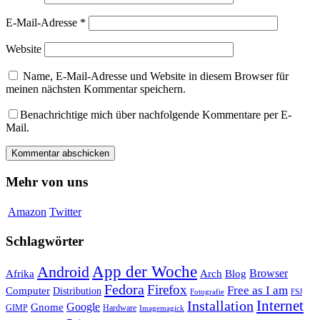
E-Mail-Adresse
*
Website
Name, E-Mail-Adresse und Website in diesem Browser für
meinen nächsten Kommentar speichern.
Benachrichtige mich über nachfolgende Kommentare per E-
Mail.
Mehr von uns
Amazon
Twitter
Schlagwörter
App der Woche
Android
Afrika
Arch
Browser
Blog
Fedora
Firefox
Free as I am
Computer
Distribution
FSJ
Fotografie
Installation
Internet
Google
Gnome
GIMP
Hardware
Imagemagick