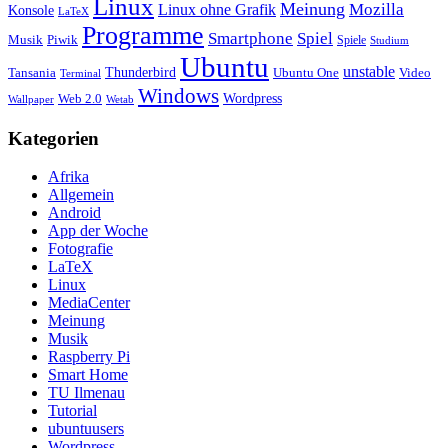
Linux
Meinung
Mozilla
Linux ohne Grafik
Konsole
LaTeX
Programme
Smartphone
Spiel
Musik
Piwik
Spiele
Studium
Ubuntu
unstable
Tansania
Thunderbird
Ubuntu One
Video
Terminal
Windows
Web 2.0
Wordpress
Wetab
Wallpaper
Kategorien
Afrika
Allgemein
Android
App der Woche
Fotografie
LaTeX
Linux
MediaCenter
Meinung
Musik
Raspberry Pi
Smart Home
TU Ilmenau
Tutorial
ubuntuusers
Wordpress