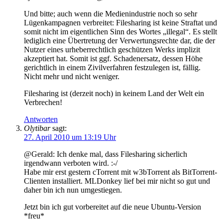
Und bitte; auch wenn die Medienindustrie noch so sehr
Lügenkampagnen verbreitet: Filesharing ist keine Straftat und
somit nicht im eigentlichen Sinn des Wortes „illegal“. Es stellt
lediglich eine Übertretung der Verwertungsrechte dar, die der
Nutzer eines urheberrechtlich geschützen Werks implizit
akzeptiert hat. Somit ist ggf. Schadenersatz, dessen Höhe
gerichtlich in einem Zivilverfahren festzulegen ist, fällig.
Nicht mehr und nicht weniger.
Filesharing ist (derzeit noch) in keinem Land der Welt ein
Verbrechen!
Antworten
Olytibar
sagt:
27. April 2010 um 13:19 Uhr
@Gerald: Ich denke mal, dass Filesharing sicherlich
irgendwann verboten wird. :-/
Habe mir erst gestern cTorrent mit w3bTorrent als BitTorrent-
Clienten installiert. MLDonkey lief bei mir nicht so gut und
daher bin ich nun umgestiegen.
Jetzt bin ich gut vorbereitet auf die neue Ubuntu-Version
*freu*