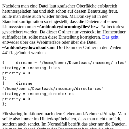
Nachdem man eine Datei laut grafischer Oberfläche erfolgreich
heruntergeladen hat und sich schon auf dessen Benutzung freut,
sollte man diese auch wieder finden. MLDonkey ist in der
Standardkonfiguration so eingestellt, dass die Dateien auf einem
Linuxsystem unter
~/.mldonkey/incoming/files/
bzw. */directories/
gespeichert werden. Da dieser Ordner nur versteckt im Homeordner
auffindbar ist, sollte man diese Einstellung korrigieren.
Das geht
entweder über das Webinterface oder über die Datei
~/.mldonkey/downloads.ini
. Dort kann der Ordner in den Zeilen
441ff. geändert werden:
{ dirname = "/home/benni/Downloads/incoming/files"
strategy = incoming_files
priority = 0
};
{ dirname =
"/home/benni/Downloads/incoming/directories"
strategy = incoming_directories
priority = 0
};
Filesharing funktionert nach dem Geben-und-Nehmen-Prinzip. Man
sollte also immer im Hinterkopf behalten, dass man nicht nur lädt,
sondern auch sendet. Im Normalfall betrifft das aber nur die Dateien,