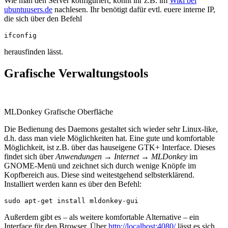
Wie man den Server konfiguriert, könnt ihr z.B. im
Wiki bei
ubuntuusers.de
nachlesen. Ihr benötigt dafür evtl. euere interne IP,
die sich über den Befehl
ifconfig
herausfinden lässt.
Grafische Verwaltungstools
MLDonkey Grafische Oberfläche
Die Bedienung des Daemons gestaltet sich wieder sehr Linux-like,
d.h. dass man viele Möglichkeiten hat. Eine gute und komfortable
Möglichkeit, ist z.B. über das hauseigene GTK+ Interface. Dieses
findet sich über
Anwendungen
→
Internet
→
MLDonkey
im
GNOME-Menü und zeichnet sich durch wenige Knöpfe im
Kopfbereich aus. Diese sind weitestgehend selbsterklärend.
Installiert werden kann es über den Befehl:
sudo apt-get install mldonkey-gui
Außerdem gibt es – als weitere komfortable Alternative – ein
Interface für den Browser. Über
http://localhost:4080/
lässt es sich