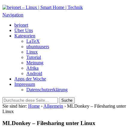
bejonet – Linux | Smart Home | Technik
Das Blog über Technik, Linux und Smart Home
Navigation
bejonet
Über Uns
Kategorien
LaTeX
ubuntuusers
Linux
Tutorial
Meinung
Afrika
Android
Apps der Woche
Impressum
Datenschutzerklärung
Sie sind hier:
Home
›
Allgemein
› MLDonkey – Filesharing unter
Linux
MLDonkey – Filesharing unter Linux