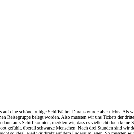
auf eine schöne, ruhige Schiffsfahrt. Daraus wurde aber nichts. Als wi
hen Reisegruppe belegt worden. Also mussten wir uns Tickets der dritt
nn aufs Schiff konnten, merkten wir, dass es vielleicht doch keine SO 
boot gefühlt, überall schwarze Menschen. Nach drei Stunden sind wir 
nicht so ideal, weil wir direkt auf dem Laderaum lagen. So mussten wir