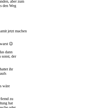
funden, aber zum
uns den Weg
amit jetzt machen
 warst 😉
das dann
 sonst, der
attet ihr
 aufs
as wäre
n Hemd zu
ltung hat
tasche oder