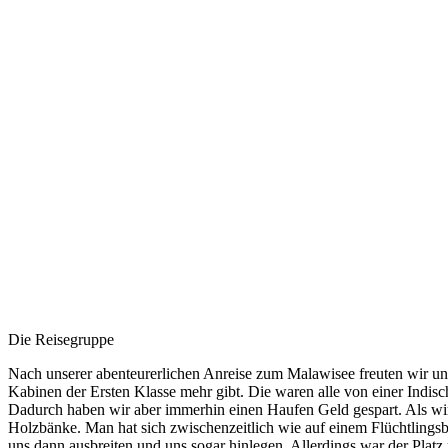
Die Reisegruppe
Nach unserer abenteurerlichen Anreise zum Malawisee freuten wir uns 
Kabinen der Ersten Klasse mehr gibt. Die waren alle von einer Indisc
Dadurch haben wir aber immerhin einen Haufen Geld gespart. Als wir da
Holzbänke. Man hat sich zwischenzeitlich wie auf einem Flüchtlings
uns dann ausbreiten und uns sogar hinlegen. Allerdings war der Platz 