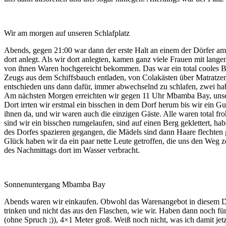
Wir am morgen auf unseren Schlafplatz
Abends, gegen 21:00 war dann der erste Halt an einem der Dörfer am 
dort anlegt. Als wir dort anlegten, kamen ganz viele Frauen mit lang
von ihnen Waren hochgereicht bekommen. Das war ein total cooles B
Zeugs aus dem Schiffsbauch entladen, von Colakästen über Matratzen,
entschieden uns dann dafür, immer abwechselnd zu schlafen, zwei hab
Am nächsten Morgen erreichten wir gegen 11 Uhr Mbamba Bay, uns
Dort irrten wir erstmal ein bisschen in dem Dorf herum bis wir ein 
ihnen da, und wir waren auch die einzigen Gäste. Alle waren total fro
sind wir ein bisschen rumgelaufen, sind auf einen Berg geklettert, 
des Dorfes spazieren gegangen, die Mädels sind dann Haare flechten
Glück haben wir da ein paar nette Leute getroffen, die uns den Weg
des Nachmittags dort im Wasser verbracht.
Sonnenuntergang Mbamba Bay
Abends waren wir einkaufen. Obwohl das Warenangebot in diesem Dorf
trinken und nicht das aus den Flaschen, wie wir. Haben dann noch für 
(ohne Spruch ;)), 4×1 Meter groß. Weiß noch nicht, was ich damit jetz