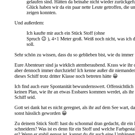
gelaufen sind. Hätten da beinahe nicht wieder zurückge
Glück haben wir da ein paar nette Leute getroffen, die 
zeigen konnten.
Und außerdem:
Ich kaufte mir auch ein Stück Stoff (ohne
Spruch 😉 ), 4×1 Meter groß. Weiß noch nicht, was ich d
soll.
Sehr schön zu wissen, dass du so geblieben bist, wie du immer
Eure Abenteuer sind ja wirklich atemberaubend. Krass wie ihr 
aber dennoch immer durchzieht! Ich kenne außer dir niemanden
dieses Schiff trotz dritter Klasse noch betreten hätte 😀
Ich find auch eure Spontanität bewundernswert. Offensichtlich h
keinen Plan, wie ihr an etwas Essbares kommen werdet, als ihr
Schiff seid.
Gott sei dank hat es nicht geregnet, als ihr auf dem See wart, d
sonst hässlich geworden 😀
Zu deinem Stück Stoff: hast du schonmal dran gedacht, dir ei
schneidern? Was ist es denn für ein Stoff und welche Farbgesta
er? Wenn er stabil genug ist, kannst du dir auch eine Umhänge