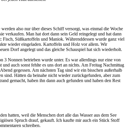
 werden also nur über dieses Schiff versorgt, was einmal die Woche
sie verkaufen. Man hat dort dann sein Geld reingelegt und hat dann
t: Fisch, Süßkartoffeln und Maniok. Währenddessen wurde ganz viel
kte wieder eingeladen. Kartoffeln und Holz vor allem. Wir
uen Dorf angelegt und das gleiche Schauspiel hat sich wiederholt.
on 3 Nonnen betrieben wurde unter. Es war allerdings nur eine von
t und auch sonst fehlte es uns dort an nichts. Am Freitag Nachmittag
zu Abend gegessen. Am nächsten Tag sind wir ein bisschen außerhalb
en sind. Hätten da beinahe nicht wieder zurückgefunden, aber zum
 Strand gemacht, haben ihn dann auch gefunden und haben den Rest
den hatten, weil die Menschen dort alle das Wasser aus dem See
igiösen Spruch drauf, gekauft. Ich kaufte mir auch ein Stück Stoff
 Kommentaren schreiben.