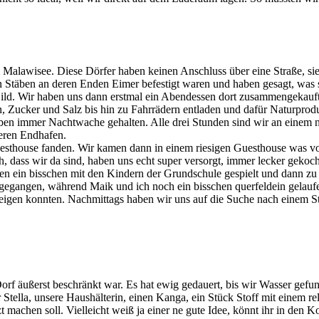
Malawisee. Diese Dörfer haben keinen Anschluss über eine Straße, sie
en Stäben an deren Enden Eimer befestigt waren und haben gesagt, was 
ild. Wir haben uns dann erstmal ein Abendessen dort zusammengekauf
 Zucker und Salz bis hin zu Fahrrädern entladen und dafür Naturprodu
en immer Nachtwache gehalten. Alle drei Stunden sind wir an einem ne
eren Endhafen.
Guesthouse fanden. Wir kamen dann in einem riesigen Guesthouse was v
h, dass wir da sind, haben uns echt super versorgt, immer lecker gekoch
haben ein bisschen mit den Kindern der Grundschule gespielt und dann 
 gegangen, während Maik und ich noch ein bisschen querfeldein gelauf
 zeigen konnten. Nachmittags haben wir uns auf die Suche nach einem
 äußerst beschränkt war. Es hat ewig gedauert, bis wir Wasser gefun
Stella, unsere Haushälterin, einen Kanga, ein Stück Stoff mit einem rel
t machen soll. Vielleicht weiß ja einer ne gute Idee, könnt ihr in den