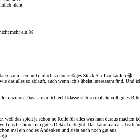
nlich nicht
 nicht mehr ein 😀
lasse zu reisen und einfach so ein rießiges Stück Stoff zu kaufen 😀
wie das alles so abläuft, auch wenn ich’s übelst interessant find. Und ic
ilder dazutun. Das ist nämlich echt klasse sich so mal ein voll gutes 
r, weil das spielt ja schon ne Rolle für alles was man daraus machen kö
 weil das bestimmt ein gutes Deko-Tuch gibt. Das kann man als Tischlä
hon mal ein cooles Andenken und sieht auch noch gut aus.
e 😉