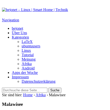
bejonet – Linux | Smart Home | Technik
Das Blog über Technik, Linux und Smart Home
Navigation
bejonet
Über Uns
Kategorien
LaTeX
ubuntuusers
Linux
Tutorial
Meinung
Afrika
Android
Apps der Woche
Impressum
Datenschutzerklärung
Sie sind hier:
Home
›
Afrika
› Malawisee
Malawisee