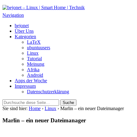
bejonet – Linux | Smart Home | Technik
Das Blog über Technik, Linux und Smart Home
Navigation
bejonet
Über Uns
Kategorien
LaTeX
ubuntuusers
Linux
Tutorial
Meinung
Afrika
Android
Apps der Woche
Impressum
Datenschutzerklärung
Sie sind hier:
Home
›
Linux
› Marlin – ein neuer Dateimanager
Marlin – ein neuer Dateimanager