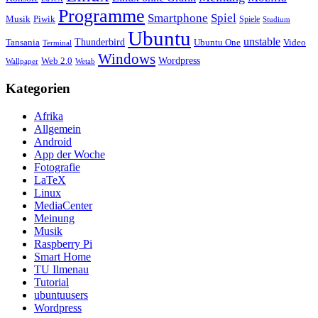
Programme
Smartphone
Spiel
Musik
Piwik
Spiele
Studium
Ubuntu
unstable
Tansania
Thunderbird
Ubuntu One
Video
Terminal
Windows
Web 2.0
Wordpress
Wetab
Wallpaper
Kategorien
Afrika
Allgemein
Android
App der Woche
Fotografie
LaTeX
Linux
MediaCenter
Meinung
Musik
Raspberry Pi
Smart Home
TU Ilmenau
Tutorial
ubuntuusers
Wordpress