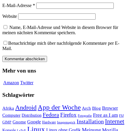
E-Mail-Adresse
*
Website
Name, E-Mail-Adresse und Website in diesem Browser für
meinen nächsten Kommentar speichern.
Benachrichtige mich über nachfolgende Kommentare per E-
Mail.
Mehr von uns
Amazon
Twitter
Schlagwörter
App der Woche
Android
Afrika
Arch
Browser
Blog
Fedora
Firefox
Free as I am
Computer
Distribution
FSJ
Fotografie
Installation
Internet
Google
Gnome
GIMP
Hardware
Imagemagick
Linux
Meinung
Mozilla
Linux ohne Grafik
Konsole
LaTeX