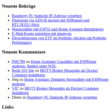
Neueste Beiträge
Raspberry Pi: Statische IP-Adresse vergeben
Flugzeuge via ADS-B tracken mit SDRangel und
RTL2832U-Stick
Wasserzähler mit ESP32 und Home Assistant digitalisieren
E-Mail-Konto umziehen mit imapsync
Diversifizierung von ETF im Portfolio checken mit Portfolio
Performance
Neueste Kommentare
INK789
zu
Home Assistant: Gaszähler mit ESPHome
auslesen, flashen unter WSL
Remi 101 Site
zu
MQTT-Broker Mosquitto als Docker
Container installieren
Jörg
zu
Home Assistant: Digitalen Stromzähler mit ESPHome
auslesen
V87
zu
MQTT-Broker Mosquitto als Docker Container
installieren
Dieter
zu
Raspberry Pi: Statische IP-Adresse vergeben
Links