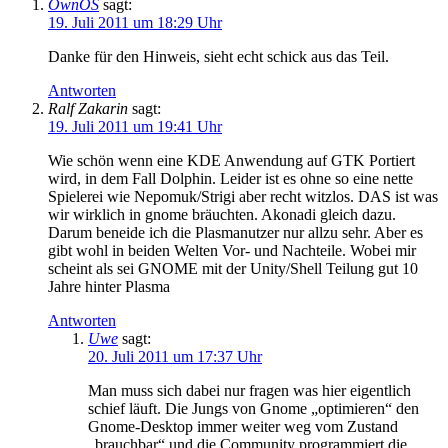
OwnOS
sagt:
19. Juli 2011 um 18:29 Uhr
Danke für den Hinweis, sieht echt schick aus das Teil.
Antworten
Ralf Zakarin
sagt:
19. Juli 2011 um 19:41 Uhr
Wie schön wenn eine KDE Anwendung auf GTK Portiert
wird, in dem Fall Dolphin. Leider ist es ohne so eine nette
Spielerei wie Nepomuk/Strigi aber recht witzlos. DAS ist was
wir wirklich in gnome bräuchten. Akonadi gleich dazu.
Darum beneide ich die Plasmanutzer nur allzu sehr. Aber es
gibt wohl in beiden Welten Vor- und Nachteile. Wobei mir
scheint als sei GNOME mit der Unity/Shell Teilung gut 10
Jahre hinter Plasma
Antworten
Uwe
sagt:
20. Juli 2011 um 17:37 Uhr
Man muss sich dabei nur fragen was hier eigentlich
schief läuft. Die Jungs von Gnome „optimieren“ den
Gnome-Desktop immer weiter weg vom Zustand
„brauchbar“ und die Community programmiert die