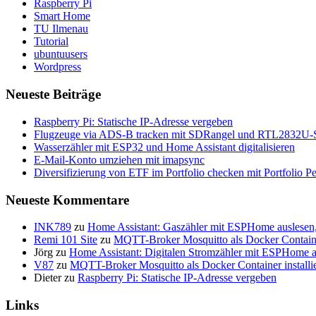
Raspberry Pi
Smart Home
TU Ilmenau
Tutorial
ubuntuusers
Wordpress
Neueste Beiträge
Raspberry Pi: Statische IP-Adresse vergeben
Flugzeuge via ADS-B tracken mit SDRangel und RTL2832U-S
Wasserzähler mit ESP32 und Home Assistant digitalisieren
E-Mail-Konto umziehen mit imapsync
Diversifizierung von ETF im Portfolio checken mit Portfolio P
Neueste Kommentare
INK789
zu
Home Assistant: Gaszähler mit ESPHome auslesen
Remi 101 Site
zu
MQTT-Broker Mosquitto als Docker Container
Jörg
zu
Home Assistant: Digitalen Stromzähler mit ESPHome a
V87
zu
MQTT-Broker Mosquitto als Docker Container installi
Dieter
zu
Raspberry Pi: Statische IP-Adresse vergeben
Links