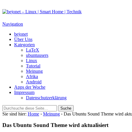
bejonet – Linux | Smart Home | Technik
Das Blog über Technik, Linux und Smart Home
Navigation
bejonet
Über Uns
Kategorien
LaTeX
ubuntuusers
Linux
Tutorial
Meinung
Afrika
Android
Apps der Woche
Impressum
Datenschutzerklärung
Sie sind hier:
Home
›
Meinung
› Das Ubuntu Sound Theme wird aktua
Das Ubuntu Sound Theme wird aktualisiert