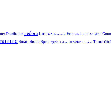
Fedora
Firefox
Free as I am
ter
Distribution
Gno
GIMP
FSJ
Fotografie
gramme
Smartphone
Spiel
Tansania
Thunderbird
Spiele
Terminal
Studium