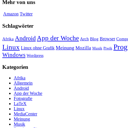
Mehr von uns
Amazon
Twitter
Schlagwörter
App der Woche
Android
Afrika
Arch
Browser
Compu
Blog
Linux
Pro
Meinung
Mozilla
Linux ohne Grafik
Musik
Piwik
Windows
Wordpress
Kategorien
Afrika
Allgemein
Android
App der Woche
Fotografie
LaTeX
Linux
MediaCenter
Meinung
Musik