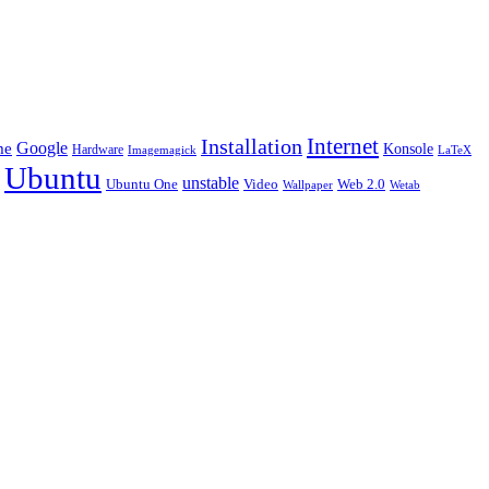
Installation
Internet
Google
me
Konsole
Hardware
LaTeX
Imagemagick
Ubuntu
unstable
Ubuntu One
Video
Web 2.0
Wetab
Wallpaper