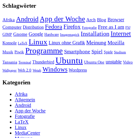
Schlagwörter
App der Woche
Android
Afrika
Arch
Browser
Blog
Fedora
Firefox
Free as I am
Computer
Distribution
FSJ
Fotografie
Installation
Internet
Google
Gnome
GIMP
Hardware
Imagemagick
Linux
Meinung
Mozilla
Linux ohne Grafik
Konsole
LaTeX
Programme
Smartphone
Spiel
Musik
Piwik
Spiele
Studium
Ubuntu
unstable
Tansania
Thunderbird
Ubuntu One
Video
Terminal
Windows
Web 2.0
Wordpress
Wetab
Wallpaper
Kategorien
Afrika
Allgemein
Android
App der Woche
Fotografie
LaTeX
Linux
MediaCenter