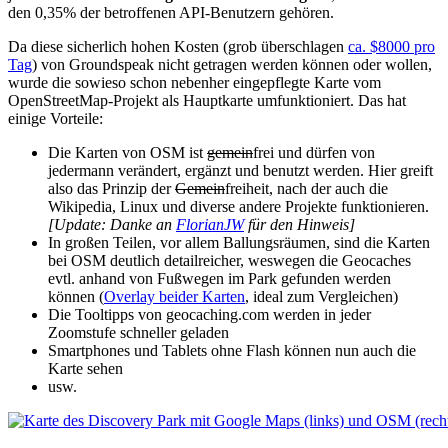
den 0,35% der betroffenen API-Benutzern gehören.
Da diese sicherlich hohen Kosten (grob überschlagen
ca. $8000 pro
Tag
) von Groundspeak nicht getragen werden können oder wollen,
wurde die sowieso schon nebenher eingepflegte Karte vom
OpenStreetMap-Projekt als Hauptkarte umfunktioniert. Das hat
einige Vorteile:
Die Karten von OSM ist
gemein
frei und dürfen von
jedermann verändert, ergänzt und benutzt werden. Hier greift
also das Prinzip der
Gemein
freiheit, nach der auch die
Wikipedia, Linux und diverse andere Projekte funktionieren.
[Update: Danke an
FlorianJW
für den Hinweis]
In großen Teilen, vor allem Ballungsräumen, sind die Karten
bei OSM deutlich detailreicher, weswegen die Geocaches
evtl. anhand von Fußwegen im Park gefunden werden
können (
Overlay beider Karten
, ideal zum Vergleichen)
Die Tooltipps von geocaching.com werden in jeder
Zoomstufe schneller geladen
Smartphones und Tablets ohne Flash können nun auch die
Karte sehen
usw.