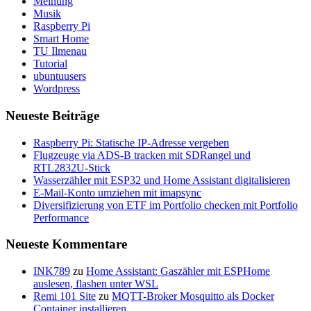
Meinung
Musik
Raspberry Pi
Smart Home
TU Ilmenau
Tutorial
ubuntuusers
Wordpress
Neueste Beiträge
Raspberry Pi: Statische IP-Adresse vergeben
Flugzeuge via ADS-B tracken mit SDRangel und
RTL2832U-Stick
Wasserzähler mit ESP32 und Home Assistant digitalisieren
E-Mail-Konto umziehen mit imapsync
Diversifizierung von ETF im Portfolio checken mit Portfolio
Performance
Neueste Kommentare
INK789
zu
Home Assistant: Gaszähler mit ESPHome
auslesen, flashen unter WSL
Remi 101 Site
zu
MQTT-Broker Mosquitto als Docker
Container installieren