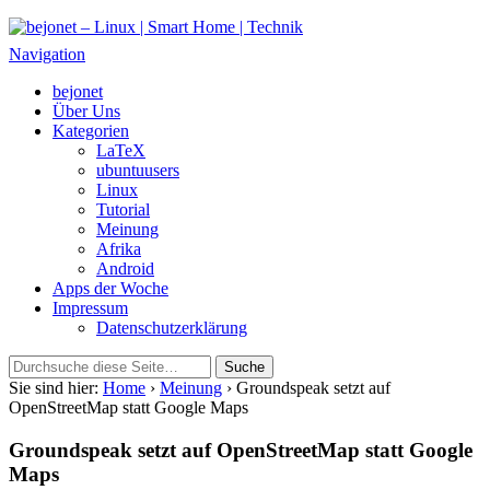
bejonet – Linux | Smart Home | Technik
Das Blog über Technik, Linux und Smart Home
Navigation
bejonet
Über Uns
Kategorien
LaTeX
ubuntuusers
Linux
Tutorial
Meinung
Afrika
Android
Apps der Woche
Impressum
Datenschutzerklärung
Sie sind hier:
Home
›
Meinung
› Groundspeak setzt auf
OpenStreetMap statt Google Maps
Groundspeak setzt auf OpenStreetMap statt Google
Maps