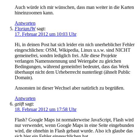
Auch würde ich mir wünschen, dass man weiter in die Karten
hineinzoomen kann.
Antworten
FlorianJW
sagt:
17. Februar 2012 um 10:03 Uhr
Hi, in deinen Post hat sich leider ein nich unerheblicher Fehler
eingeschlichen: OSM, Wikipedia, Linux u.s.w. sind NICHT
gemeinefrei, sondrn lediglich frei. Alle diese Projekte
verlangen Namensnennung und Weiergabe zu gleichen
Bedingungen, während gemeinfrei bedeutet, dass das Werk
überhaupt nicht dem Urheberrecht nunterliegt (ähnelt Public
Domain).
Ansonsten ist dieser Wechsel aber natürlich zu begrüßen.
Antworten
gziift
sagt:
18. Februar 2012 um 17:58 Uhr
Flash? Google Maps ist normalerweise JavaScript, Flash wird
nur verwendet, wenn Google Maps in eine Seite eingebunden
wird, die ohnehin in Flash gebaut wurde. Also ich glaube das
sich hier ein Fehler eingeschlichen hat.