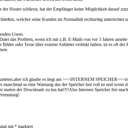
r der Hoster schliesst, hat der Empfänger keine Möglichkeit darauf zu
hließen, welcher seine Kunden im Normalfall rechtzeitig unterrichtet u
senden Usern.
Datei das Problem, wenn ich mir z.B. E-Mails von vor 3 Jahren ansehe 
lder oder Texte über externe Anbieter verlinkt haben, ist es oft der Fa
here.
ht starteten.aber ich glaube es liegt am >>>INTERNEM SPEICHER<<<man
t es manchmal so eine Warnung das der Speicher fast voll ist und wenn 
cht starten der Downloads zu tun hat!!!!Also Internen Speicher frei ma
 Vermutung!
sind mit
*
markiert