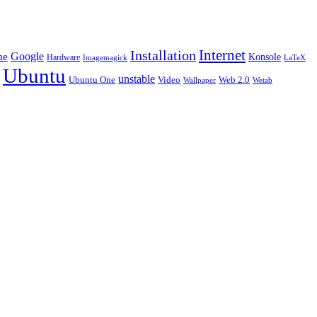
Installation
Internet
Google
me
Konsole
Hardware
LaTeX
Imagemagick
Ubuntu
unstable
Ubuntu One
Video
Web 2.0
Wetab
Wallpaper