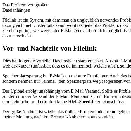
Das Problem von großen
Dateianhängen
Filelink ist ein System, mit dem man ein unglaublich nervendes Pro
dazu gleich mehr. Jedenfalls kennt wohl fast jeder das Problem, das
ziemlich gering, weswegen der E-Mail-Versand oft nicht möglich ist. H
dazu verschickt.
Vor- und Nachteile von Filelink
Dies hat folgende Vorteile: Das Postfach stark entlastet. Anstatt E-
web.de-Nutzer (unfassbar, dass es da immernoch welche gibt!), sond
Speicherplatzsparung bei E-Mails an mehrere Empfänger. Auch das is
sondern nehmen nur „einmal“ den Speicherplatz weg (abgesehen von
Der Upload erfolgt unabhängig vom E-Mail Versand. Sollte es Proble
sondern nur der Versand der E-Mail. Man kann sich in Ruhe um des
damit einfacher und erfordert keine High-Speed-Internetanschlüsse.
Der große Nachteil ist wieder das übliche Problem mit „fremd gehoste
meiner Meinung nach bei Freemail-Anbietern sowieso nicht.