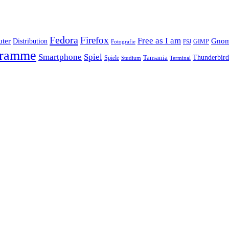
Fedora
Firefox
Free as I am
ter
Distribution
Gno
GIMP
FSJ
Fotografie
gramme
Smartphone
Spiel
Tansania
Thunderbird
Spiele
Terminal
Studium