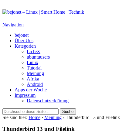
bejonet – Linux | Smart Home | Technik
Das Blog über Technik, Linux und Smart Home
Navigation
bejonet
Über Uns
Kategorien
LaTeX
ubuntuusers
Linux
Tutorial
Meinung
Afrika
Android
Apps der Woche
Impressum
Datenschutzerklärung
Sie sind hier:
Home
›
Meinung
› Thunderbird 13 und Filelink
Thunderbird 13 und Filelink