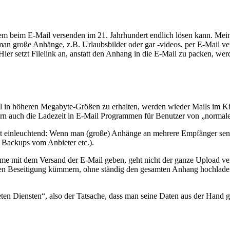
blem beim E-Mail versenden im 21. Jahrhundert endlich lösen kann. Me
s man große Anhänge, z.B. Urlaubsbilder oder gar -videos, per E-Mail 
ier setzt Filelink an, anstatt den Anhang in die E-Mail zu packen, wer
Mail in höheren Megabyte-Größen zu erhalten, werden wieder Mails im Ki
ern auch die Ladezeit in E-Mail Programmen für Benutzer von „normal
t einleuchtend: Wenn man (große) Anhänge an mehrere Empfänger sende
 Backups vom Anbieter etc.).
me mit dem Versand der E-Mail geben, geht nicht der ganze Upload ve
sen Beseitigung kümmern, ohne ständig den gesamten Anhang hochlad
ten Diensten“, also der Tatsache, dass man seine Daten aus der Hand g