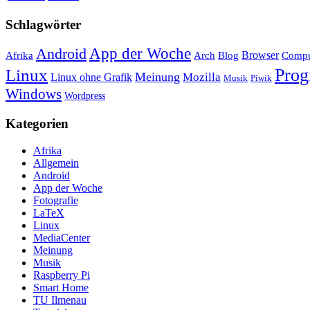
Schlagwörter
App der Woche
Android
Afrika
Arch
Browser
Compu
Blog
Linux
Pro
Meinung
Mozilla
Linux ohne Grafik
Musik
Piwik
Windows
Wordpress
Kategorien
Afrika
Allgemein
Android
App der Woche
Fotografie
LaTeX
Linux
MediaCenter
Meinung
Musik
Raspberry Pi
Smart Home
TU Ilmenau