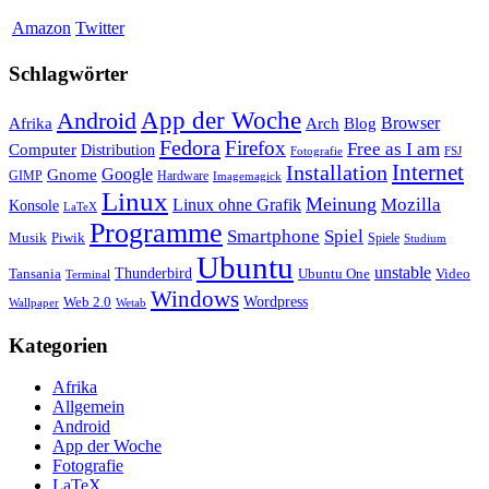
Amazon
Twitter
Schlagwörter
App der Woche
Android
Afrika
Arch
Browser
Blog
Fedora
Firefox
Free as I am
Computer
Distribution
FSJ
Fotografie
Installation
Internet
Google
Gnome
GIMP
Hardware
Imagemagick
Linux
Meinung
Mozilla
Linux ohne Grafik
Konsole
LaTeX
Programme
Smartphone
Spiel
Musik
Piwik
Spiele
Studium
Ubuntu
unstable
Tansania
Thunderbird
Ubuntu One
Video
Terminal
Windows
Web 2.0
Wordpress
Wetab
Wallpaper
Kategorien
Afrika
Allgemein
Android
App der Woche
Fotografie
LaTeX