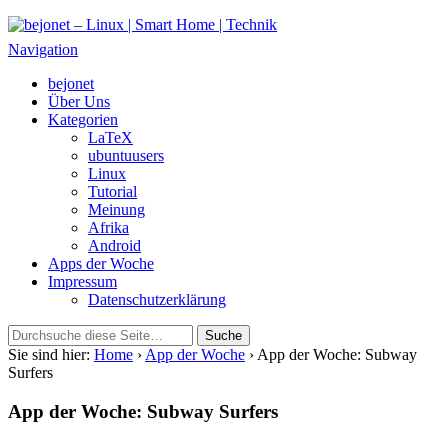
bejonet – Linux | Smart Home | Technik
Das Blog über Technik, Linux und Smart Home
Navigation
bejonet
Über Uns
Kategorien
LaTeX
ubuntuusers
Linux
Tutorial
Meinung
Afrika
Android
Apps der Woche
Impressum
Datenschutzerklärung
Sie sind hier:
Home
›
App der Woche
› App der Woche: Subway
Surfers
App der Woche: Subway Surfers