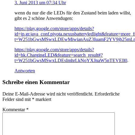
3. Juni 2013 um 07:34 Uhr
wenn du nur die die LEDs für den Zustand beim laden willst,
gibt es 2 schöne Anwendugen:
https://play.google.com/store/apps/details?
id=jp.gr.java_conf.piyota.nexusbatteryledlight&feature=more
t=W251bGwsMSwxLDEwMiwianAuZ3IuamF2YV9jb25mLn
https://play.google.com/store/apps/details?
id=hk.ChargingLED&feature=search_result#?
t=W251bGwsMSwxLDEsImhrLkNoYXJnaW5nTEVEIl0
.
Antworten
Schreibe einen Kommentar
Deine E-Mail-Adresse wird nicht veröffentlicht.
Erforderliche
Felder sind mit
*
markiert
Kommentar
*