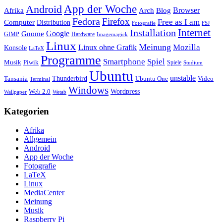
App der Woche
Android
Afrika
Arch
Browser
Blog
Fedora
Firefox
Free as I am
Computer
Distribution
FSJ
Fotografie
Installation
Internet
Google
Gnome
GIMP
Hardware
Imagemagick
Linux
Meinung
Mozilla
Linux ohne Grafik
Konsole
LaTeX
Programme
Smartphone
Spiel
Musik
Piwik
Spiele
Studium
Ubuntu
unstable
Tansania
Thunderbird
Ubuntu One
Video
Terminal
Windows
Web 2.0
Wordpress
Wetab
Wallpaper
Kategorien
Afrika
Allgemein
Android
App der Woche
Fotografie
LaTeX
Linux
MediaCenter
Meinung
Musik
Raspberry Pi