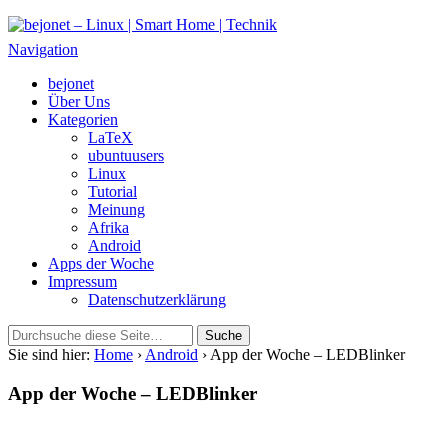
bejonet – Linux | Smart Home | Technik
Das Blog über Technik, Linux und Smart Home
Navigation
bejonet
Über Uns
Kategorien
LaTeX
ubuntuusers
Linux
Tutorial
Meinung
Afrika
Android
Apps der Woche
Impressum
Datenschutzerklärung
Sie sind hier:
Home
›
Android
› App der Woche – LEDBlinker
App der Woche – LEDBlinker