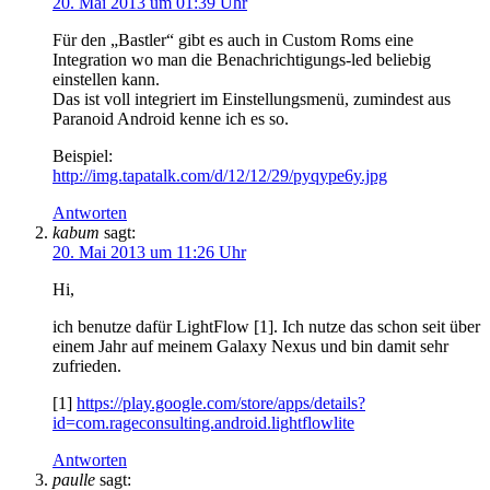
20. Mai 2013 um 01:39 Uhr
Für den „Bastler“ gibt es auch in Custom Roms eine
Integration wo man die Benachrichtigungs-led beliebig
einstellen kann.
Das ist voll integriert im Einstellungsmenü, zumindest aus
Paranoid Android kenne ich es so.
Beispiel:
http://img.tapatalk.com/d/12/12/29/pyqype6y.jpg
Antworten
kabum
sagt:
20. Mai 2013 um 11:26 Uhr
Hi,
ich benutze dafür LightFlow [1]. Ich nutze das schon seit über
einem Jahr auf meinem Galaxy Nexus und bin damit sehr
zufrieden.
[1]
https://play.google.com/store/apps/details?
id=com.rageconsulting.android.lightflowlite
Antworten
paulle
sagt: