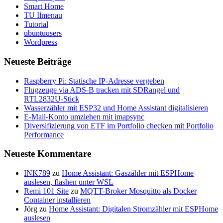
Smart Home
TU Ilmenau
Tutorial
ubuntuusers
Wordpress
Neueste Beiträge
Raspberry Pi: Statische IP-Adresse vergeben
Flugzeuge via ADS-B tracken mit SDRangel und
RTL2832U-Stick
Wasserzähler mit ESP32 und Home Assistant digitalisieren
E-Mail-Konto umziehen mit imapsync
Diversifizierung von ETF im Portfolio checken mit Portfolio
Performance
Neueste Kommentare
INK789
zu
Home Assistant: Gaszähler mit ESPHome
auslesen, flashen unter WSL
Remi 101 Site
zu
MQTT-Broker Mosquitto als Docker
Container installieren
Jörg
zu
Home Assistant: Digitalen Stromzähler mit ESPHome
auslesen