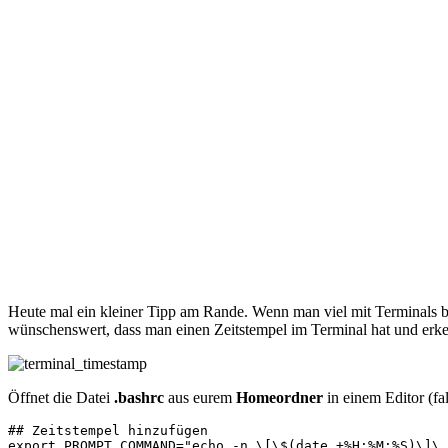
Heute mal ein kleiner Tipp am Rande. Wenn man viel mit Terminals bzw
wünschenswert, dass man einen Zeitstempel im Terminal hat und erken
Öffnet die Datei
.bashrc
aus eurem
Homeordner
in einem Editor (fa
## Zeitstempel hinzufügen

export PROMPT_COMMAND="echo -n \[\$(date +%H:%M:%S)\]\ 