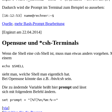
Dadurch wird die Prompt im Terminal zum Beispiel so aussehen:
[16:12:53] name@rechner:~$
Quelle
,
mehr Bash-Prompt Bearbeitung
[Ergänzt am 22.04.2014]
Opensuse und *csh-Terminals
Wenn die Shell eine csh-Shell ist, muss man etwas anders vorgehen. 
einem
echo $SHELL
sieht man, welche Shell man eigentlich hat.
Bei Opensuse könnte das z.B.
/bin/tcsh
sein.
Die zu ändernde Variable heißt hier
prompt
und lässt
sich mit folgendem Befehl ändern.
set prompt = "[%T]%n/%m:%~>"
[
via
]