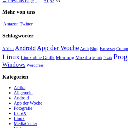
←
Previous Page
1
…
51
52
53
Mehr von uns
Amazon
Twitter
Schlagwörter
App der Woche
Android
Afrika
Arch
Browser
Compu
Blog
Linux
Pro
Meinung
Mozilla
Linux ohne Grafik
Musik
Piwik
Windows
Wordpress
Kategorien
Afrika
Allgemein
Android
App der Woche
Fotografie
LaTeX
Linux
MediaCenter