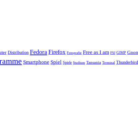
Fedora
Firefox
Free as I am
ter
Distribution
Gno
GIMP
FSJ
Fotografie
gramme
Smartphone
Spiel
Tansania
Thunderbird
Spiele
Terminal
Studium