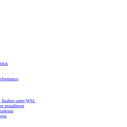
tick
erformance
, flashen unter WSL
 installieren
uslesen
eren