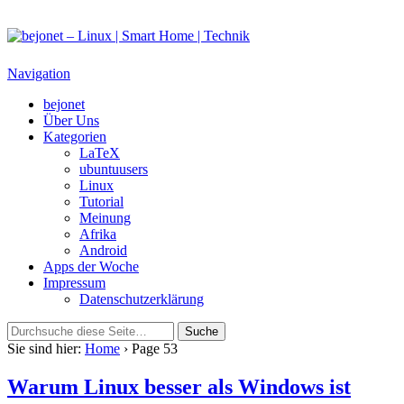
bejonet – Linux | Smart Home | Technik
Das Blog über Technik, Linux und Smart Home
Navigation
bejonet
Über Uns
Kategorien
LaTeX
ubuntuusers
Linux
Tutorial
Meinung
Afrika
Android
Apps der Woche
Impressum
Datenschutzerklärung
Sie sind hier:
Home
› Page 53
Warum Linux besser als Windows ist