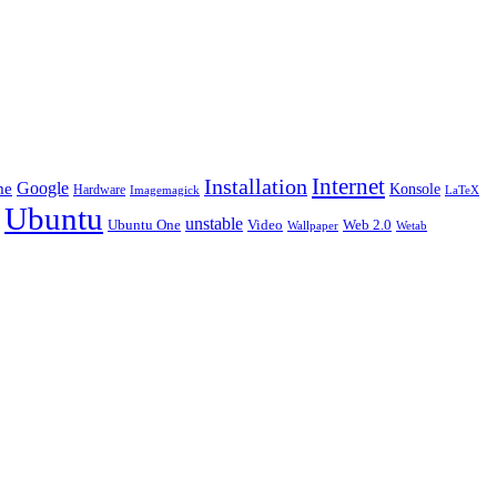
Installation
Internet
Google
me
Konsole
Hardware
LaTeX
Imagemagick
Ubuntu
unstable
Ubuntu One
Video
Web 2.0
Wetab
Wallpaper