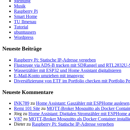
Meinung
Musik
Raspberry Pi
Smart Home
TU Ilmenau
Tutorial
ubuntuusers
Wordpress
Neueste Beiträge
Raspberry Pi: Statische IP-Adresse vergeben
Flugzeuge via ADS-B tracken mit SDRangel und RTL2832U-S
Wasserzähler mit ESP32 und Home Assistant digitalisieren
E-Mail-Konto umziehen mit imapsync
Diversifizierung von ETF im Portfolio checken mit Portfolio P
Neueste Kommentare
INK789
zu
Home Assistant: Gaszähler mit ESPHome auslesen
Remi 101 Site
zu
MQTT-Broker Mosquitto als Docker Container
Jörg
zu
Home Assistant: Digitalen Stromzähler mit ESPHome a
V87
zu
MQTT-Broker Mosquitto als Docker Container installi
Dieter
zu
Raspberry Pi: Statische IP-Adresse vergeben