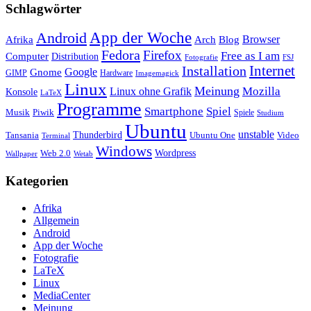
Schlagwörter
App der Woche
Android
Afrika
Arch
Browser
Blog
Fedora
Firefox
Free as I am
Computer
Distribution
FSJ
Fotografie
Installation
Internet
Google
Gnome
GIMP
Hardware
Imagemagick
Linux
Meinung
Mozilla
Linux ohne Grafik
Konsole
LaTeX
Programme
Smartphone
Spiel
Musik
Piwik
Spiele
Studium
Ubuntu
unstable
Tansania
Thunderbird
Ubuntu One
Video
Terminal
Windows
Web 2.0
Wordpress
Wetab
Wallpaper
Kategorien
Afrika
Allgemein
Android
App der Woche
Fotografie
LaTeX
Linux
MediaCenter
Meinung