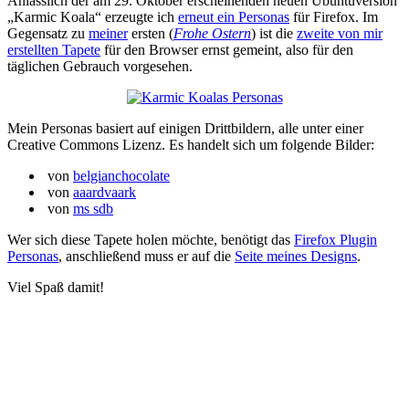
Anlässlich der am 29. Oktober erscheinenden neuen Ubuntuversion
„Karmic Koala“ erzeugte ich
erneut ein Personas
für Firefox. Im
Gegensatz zu
meiner
ersten (
Frohe Ostern
) ist die
zweite von mir
erstellten Tapete
für den Browser ernst gemeint, also für den
täglichen Gebrauch vorgesehen.
Mein Personas basiert auf einigen Drittbildern, alle unter einer
Creative Commons Lizenz. Es handelt sich um folgende Bilder:
von
belgianchocolate
von
aaardvaark
von
ms sdb
Wer sich diese Tapete holen möchte, benötigt das
Firefox Plugin
Personas
, anschließend muss er auf die
Seite meines Designs
.
Viel Spaß damit!