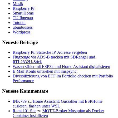
Musik
Raspberry Pi
Smart Home
TU Ilmenau
Tutorial
ubuntuusers
Wordpress
Neueste Beiträge
Raspberry Pi: Statische IP-Adresse vergeben
Flugzeuge via ADS-B tracken mit SDRangel und
RTL2832U-Stick
Wasserzähler mit ESP32 und Home Assistant digitalisieren
E-Mail-Konto umziehen mit imapsync
Diversifizierung von ETF im Portfolio checken mit Portfolio
Performance
Neueste Kommentare
INK789
zu
Home Assistant: Gaszähler mit ESPHome
auslesen, flashen unter WSL
Remi 101 Site
zu
MQTT-Broker Mosquitto als Docker
Container installieren