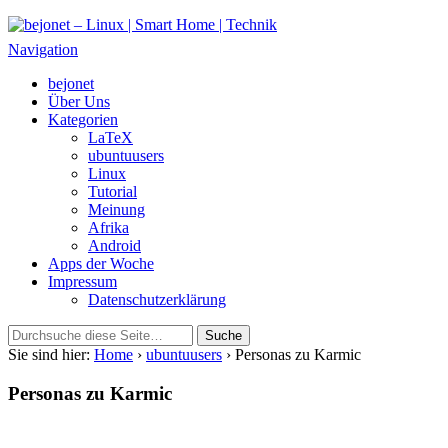
bejonet – Linux | Smart Home | Technik
Das Blog über Technik, Linux und Smart Home
Navigation
bejonet
Über Uns
Kategorien
LaTeX
ubuntuusers
Linux
Tutorial
Meinung
Afrika
Android
Apps der Woche
Impressum
Datenschutzerklärung
Sie sind hier:
Home
›
ubuntuusers
› Personas zu Karmic
Personas zu Karmic