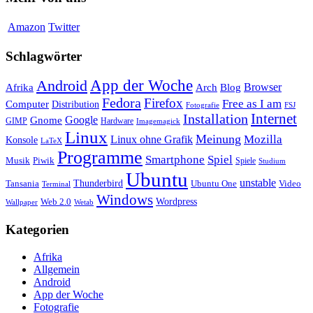
Amazon
Twitter
Schlagwörter
App der Woche
Android
Afrika
Arch
Browser
Blog
Fedora
Firefox
Free as I am
Computer
Distribution
FSJ
Fotografie
Installation
Internet
Google
Gnome
GIMP
Hardware
Imagemagick
Linux
Meinung
Mozilla
Linux ohne Grafik
Konsole
LaTeX
Programme
Smartphone
Spiel
Musik
Piwik
Spiele
Studium
Ubuntu
unstable
Tansania
Thunderbird
Ubuntu One
Video
Terminal
Windows
Web 2.0
Wordpress
Wetab
Wallpaper
Kategorien
Afrika
Allgemein
Android
App der Woche
Fotografie