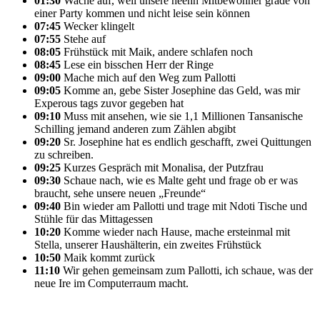
01:30
Wache auf, weil unsere neenn Mitbewohner grade von
einer Party kommen und nicht leise sein können
07:45
Wecker klingelt
07:55
Stehe auf
08:05
Frühstück mit Maik, andere schlafen noch
08:45
Lese ein bisschen Herr der Ringe
09:00
Mache mich auf den Weg zum Pallotti
09:05
Komme an, gebe Sister Josephine das Geld, was mir
Experous tags zuvor gegeben hat
09:10
Muss mit ansehen, wie sie 1,1 Millionen Tansanische
Schilling jemand anderen zum Zählen abgibt
09:20
Sr. Josephine hat es endlich geschafft, zwei Quittungen
zu schreiben.
09:25
Kurzes Gespräch mit Monalisa, der Putzfrau
09:30
Schaue nach, wie es Malte geht und frage ob er was
braucht, sehe unsere neuen „Freunde“
09:40
Bin wieder am Pallotti und trage mit Ndoti Tische und
Stühle für das Mittagessen
10:20
Komme wieder nach Hause, mache ersteinmal mit
Stella, unserer Haushälterin, ein zweites Frühstück
10:50
Maik kommt zurück
11:10
Wir gehen gemeinsam zum Pallotti, ich schaue, was der
neue Ire im Computerraum macht.