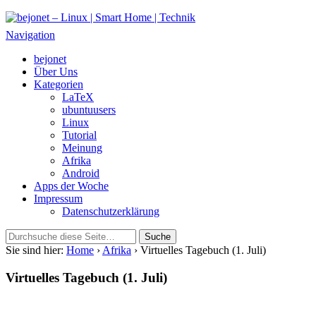
bejonet – Linux | Smart Home | Technik
Das Blog über Technik, Linux und Smart Home
Navigation
bejonet
Über Uns
Kategorien
LaTeX
ubuntuusers
Linux
Tutorial
Meinung
Afrika
Android
Apps der Woche
Impressum
Datenschutzerklärung
Sie sind hier:
Home
›
Afrika
› Virtuelles Tagebuch (1. Juli)
Virtuelles Tagebuch (1. Juli)