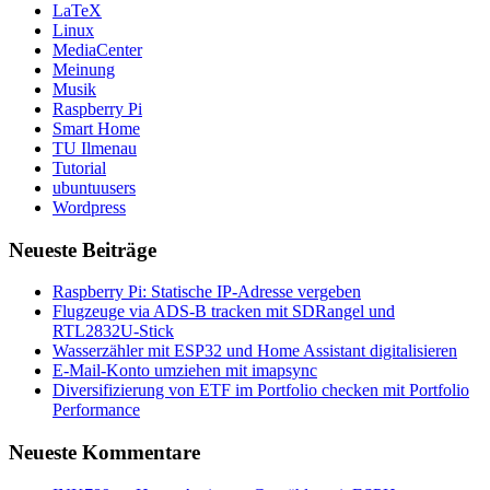
LaTeX
Linux
MediaCenter
Meinung
Musik
Raspberry Pi
Smart Home
TU Ilmenau
Tutorial
ubuntuusers
Wordpress
Neueste Beiträge
Raspberry Pi: Statische IP-Adresse vergeben
Flugzeuge via ADS-B tracken mit SDRangel und
RTL2832U-Stick
Wasserzähler mit ESP32 und Home Assistant digitalisieren
E-Mail-Konto umziehen mit imapsync
Diversifizierung von ETF im Portfolio checken mit Portfolio
Performance
Neueste Kommentare