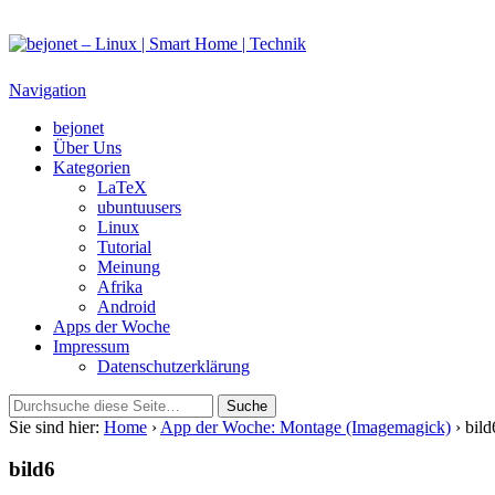
bejonet – Linux | Smart Home | Technik
Das Blog über Technik, Linux und Smart Home
Navigation
bejonet
Über Uns
Kategorien
LaTeX
ubuntuusers
Linux
Tutorial
Meinung
Afrika
Android
Apps der Woche
Impressum
Datenschutzerklärung
Sie sind hier:
Home
›
App der Woche: Montage (Imagemagick)
› bild
bild6