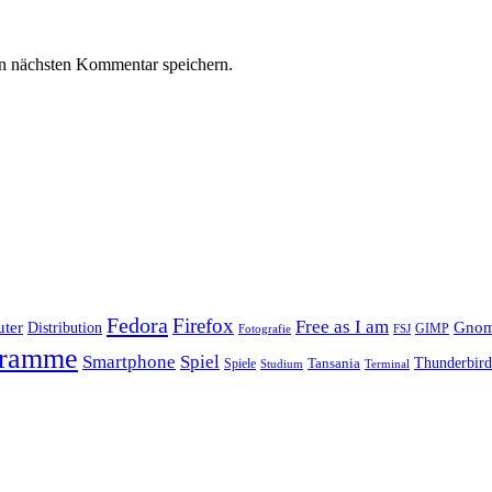
n nächsten Kommentar speichern.
Fedora
Firefox
Free as I am
ter
Distribution
Gno
GIMP
FSJ
Fotografie
gramme
Smartphone
Spiel
Tansania
Thunderbird
Spiele
Terminal
Studium