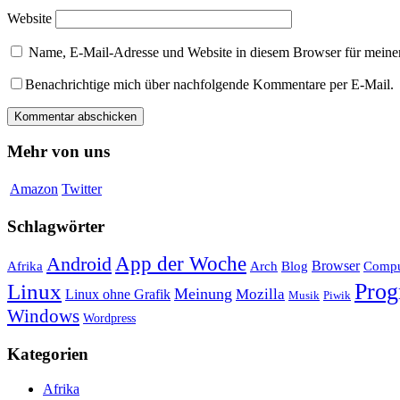
Website
Name, E-Mail-Adresse und Website in diesem Browser für meine
Benachrichtige mich über nachfolgende Kommentare per E-Mail.
Mehr von uns
Amazon
Twitter
Schlagwörter
App der Woche
Android
Afrika
Arch
Browser
Compu
Blog
Linux
Pro
Meinung
Mozilla
Linux ohne Grafik
Musik
Piwik
Windows
Wordpress
Kategorien
Afrika