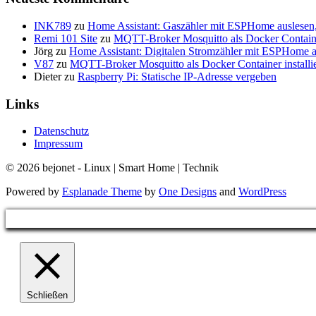
INK789
zu
Home Assistant: Gaszähler mit ESPHome auslesen
Remi 101 Site
zu
MQTT-Broker Mosquitto als Docker Container
Jörg
zu
Home Assistant: Digitalen Stromzähler mit ESPHome a
V87
zu
MQTT-Broker Mosquitto als Docker Container installi
Dieter
zu
Raspberry Pi: Statische IP-Adresse vergeben
Links
Datenschutz
Impressum
© 2026 bejonet - Linux | Smart Home | Technik
Powered by
Esplanade Theme
by
One Designs
and
WordPress
Schließen