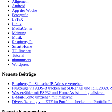
Allgemein
Android
App der Woche
Fotografie
LaTeX
Linux
MediaCenter
Meinung
Musik
Raspberry Pi
Smart Home
TU Ilmenau
Tutorial
ubuntuusers
Wordpress
Neueste Beiträge
Raspberry Pi: Statische IP-Adresse vergeben
Flugzeuge via ADS-B tracken mit SDRangel und RTL2832U-S
Wasserzähler mit ESP32 und Home Assistant digitalisieren
E-Mail-Konto umziehen mit imapsync
Diversifizierung von ETF im Portfolio checken mit Portfolio P
Neueste Kommentare