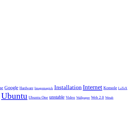
Installation
Internet
Google
me
Konsole
Hardware
LaTeX
Imagemagick
Ubuntu
unstable
Ubuntu One
Video
Web 2.0
Wetab
Wallpaper