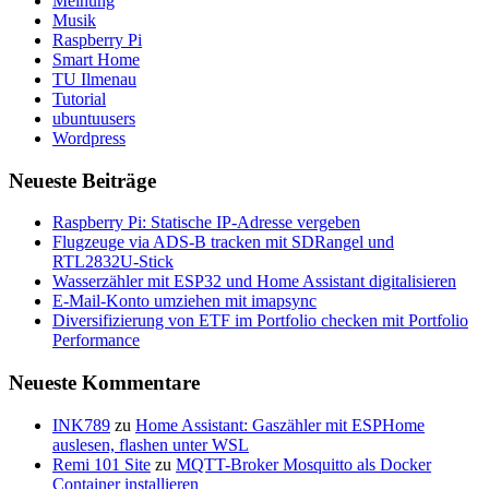
Meinung
Musik
Raspberry Pi
Smart Home
TU Ilmenau
Tutorial
ubuntuusers
Wordpress
Neueste Beiträge
Raspberry Pi: Statische IP-Adresse vergeben
Flugzeuge via ADS-B tracken mit SDRangel und
RTL2832U-Stick
Wasserzähler mit ESP32 und Home Assistant digitalisieren
E-Mail-Konto umziehen mit imapsync
Diversifizierung von ETF im Portfolio checken mit Portfolio
Performance
Neueste Kommentare
INK789
zu
Home Assistant: Gaszähler mit ESPHome
auslesen, flashen unter WSL
Remi 101 Site
zu
MQTT-Broker Mosquitto als Docker
Container installieren