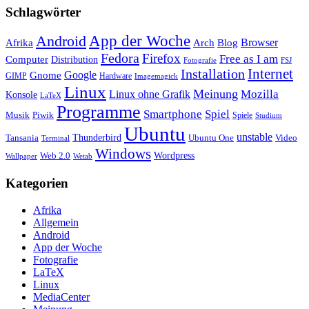
Schlagwörter
App der Woche
Android
Afrika
Arch
Browser
Blog
Fedora
Firefox
Free as I am
Computer
Distribution
FSJ
Fotografie
Installation
Internet
Google
Gnome
GIMP
Hardware
Imagemagick
Linux
Meinung
Mozilla
Linux ohne Grafik
Konsole
LaTeX
Programme
Smartphone
Spiel
Musik
Piwik
Spiele
Studium
Ubuntu
unstable
Tansania
Thunderbird
Ubuntu One
Video
Terminal
Windows
Web 2.0
Wordpress
Wetab
Wallpaper
Kategorien
Afrika
Allgemein
Android
App der Woche
Fotografie
LaTeX
Linux
MediaCenter