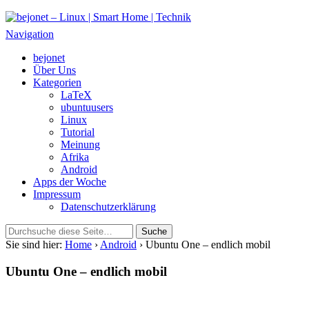
bejonet – Linux | Smart Home | Technik
Das Blog über Technik, Linux und Smart Home
Navigation
bejonet
Über Uns
Kategorien
LaTeX
ubuntuusers
Linux
Tutorial
Meinung
Afrika
Android
Apps der Woche
Impressum
Datenschutzerklärung
Sie sind hier:
Home
›
Android
› Ubuntu One – endlich mobil
Ubuntu One – endlich mobil