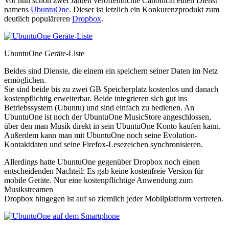
Vor nun schon zwei Jahren veröffentlichte Canonical einen Dienst
namens
UbuntuOne
. Dieser ist letzlich ein Konkurenzprodukt zum
deutlich populäreren
Dropbox
.
UbuntuOne Geräte-Liste
Beides sind Dienste, die einem ein speichern seiner Daten im Netz
ermöglichen.
Sie sind beide bis zu zwei GB Speicherplatz kostenlos und danach
kostenpflichtig erweiterbar. Beide integrieren sich gut ins
Betriebssystem (Ubuntu) und sind einfach zu bedienen. An
UbuntuOne ist noch der UbuntuOne MusicStore angeschlossen,
über den man Musik direkt in sein UbuntuOne Konto kaufen kann.
Außerdem kann man mit UbuntuOne noch seine Evolution-
Kontaktdaten und seine Firefox-Lesezeichen synchronisieren.
Allerdings hatte UbuntuOne gegenüber Dropbox noch einen
entscheidenden Nachteil: Es gab keine kostenfreie Version für
mobile Geräte. Nur eine kostenpflichtige Anwendung zum
Musikstreamen
Dropbox hingegen ist auf so ziemlich jeder Mobilplatform vertreten.